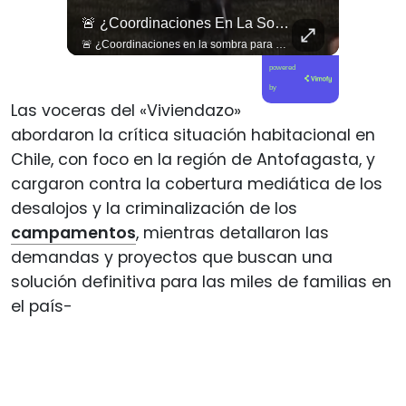
🇱🇧 #Libano | Grupos De Derechos Humanos Presentan Pruebas Sobre El Asesinato De La Periodista Libanesa Amal Khalil, Asesinada Por Israel.
🚨 ¿Coordinaciones En La Sombra Para Blindar Una Candidatura Presidencial?
🇱🇧 #Libano | Grupos de derechos humanos presentan pruebas sobre el asesinato de la periodista libanesa Amal Khalil, asesinada por Israel.
🚨 ¿Coordinaciones en la sombra para blindar una candidatura presidencial? Nuevos chats salpican a Andrés Chadwick. 🇨🇱⚖️ Mensajes incautados por la Fiscalía revelan que el exministro operó junto a Luis Hermosilla para preparar a testigos clave en la causa por coimas de LAN en 2009. Las conversaciones desmienten la versión de Chadwick sobre haberse enterado del caso por la prensa, exponiendo una estrategia judicial y comunicacional para evitar que el escándalo de información privilegiada y pagos indebidos afectara la carrera de Sebastián Piñera a La Moneda. 📲💣 🎥 Revisa el desglose completo de los chats y los detalles del reportaje en elciudadano.com 🔗 (Link en la biografía). ¿Qué impacto crees que tienen estas revelaciones en la trastienda del poder político? Te leemos en los comentarios. 💬👇🏼
powered
by
Las voceras del «Viviendazo»
abordaron la crítica situación habitacional en
Chile, con foco en la región de Antofagasta, y
cargaron contra la cobertura mediática de los
desalojos y la criminalización de los
campamentos
, mientras detallaron las
demandas y proyectos que buscan una
solución definitiva para las miles de familias en
el país-