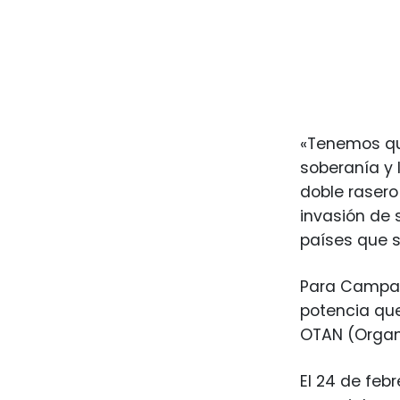
«Tenemos qu
soberanía y 
doble rasero
invasión de 
países que s
Para Campana
potencia qu
OTAN (Organi
El 24 de febr