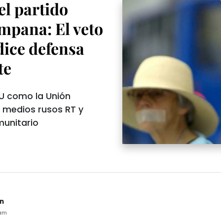
el partido
mpana: El veto
dice defensa
te
UU como la Unión
s medios rusos RT y
munitario
n
7am