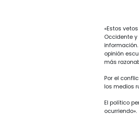
«Estos vetos
Occidente y 
información.
opinión escu
más razonab
Por el confl
los medios ru
El político 
ocurriendo».