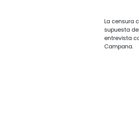
La censura c
supuesta def
entrevista c
Campana.