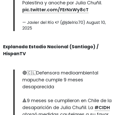
Palestina y anoche por Julia Chuñil.
pic.twitter.com/FErNxWy8cT
— Javier del Río 🍉 (@jdelrio70)
August 10,
2025
Explanada Estadio Nacional (Santiago) /
HispanTV
🔴🇨🇱Defensora medioambiental
mapuche cumple 9 meses
desaparecida
🔺9 meses se cumplieron en Chile de la
desaparición de Julia Chuñil. La
#CIDH
otorgó medidas cautelares a su favor,