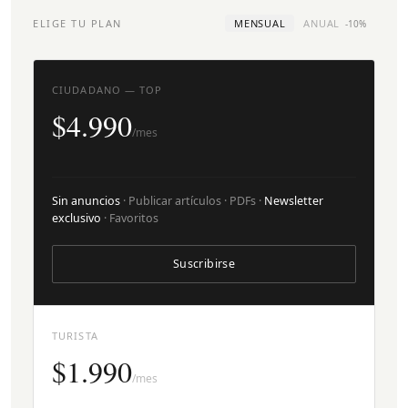
ELIGE TU PLAN
MENSUAL
ANUAL
-10%
CIUDADANO — TOP
$4.990
/mes
Sin anuncios
· Publicar artículos · PDFs ·
Newsletter
exclusivo
· Favoritos
Suscribirse
TURISTA
$1.990
/mes