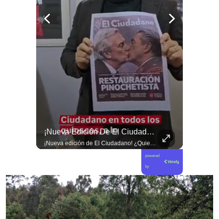
🎶 ¡Atención, Melómanos Y Coleccionistas!
¡Nueva Edición De El Ciudadano!
🎶 ¡Atención, melómanos y coleccionistas! La cultura del formato físico se apodera del centro de Santiago. 📻✨ Este 15 de agosto, el Centro Cultural Gabriela Mistral (GAM) se convertirá en el epicentro de la música análoga con una nueva celebración del Día del Vinilo. Un encuentro imperdible que reunirá a más de una treintena de feriantes, sellos independientes y coleccionistas con miles de joyas en formato vinilo, ediciones especiales y piezas descatalogadas de diversos géneros musicales. La jornada contará además con DJs en vivo, conversatorios e hitos culturales para revitalizar la pasión por el sonido clásico. 🎧📀 📲 Revisa todos los detalles de la programación y expositores en nuestro sitio web elciudadano.com 🔗 (Link en la biografía).
¡Nueva edición de El Ciudadano! ¿Quieres tu ejemplar?
powered
by