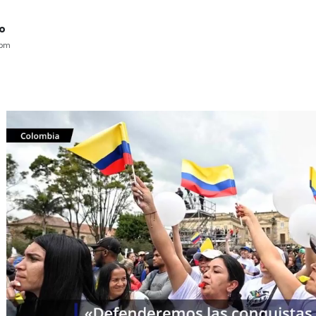
do
0pm