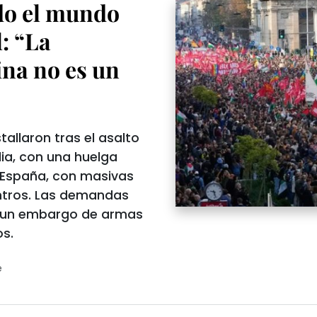
odo el mundo
: “La
ina no es un
tallaron tras el asalto
alia, con una huelga
y España, con masivas
ntros. Las demandas
a, un embargo de armas
os.
e