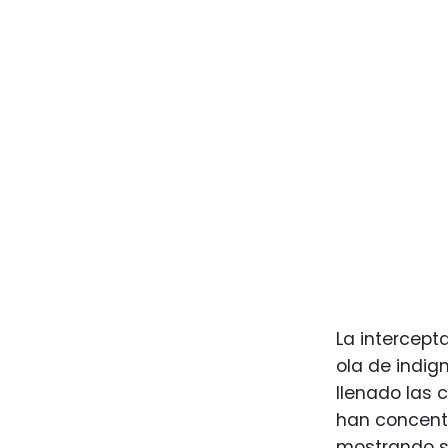
La intercept
ola de indig
llenado las 
han concentr
mostrando su