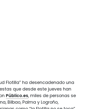
umud Flotilla” ha desencadenado una
otestas que desde este jueves han
con
Público.es
, miles de personas se
a, Bilbao, Palma y Logroño,
ignas como “la Flotilla no se toca”