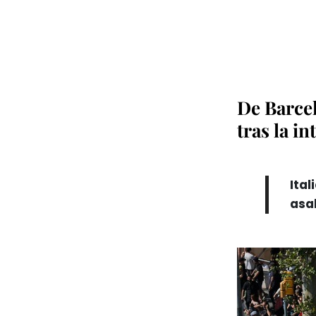
De Barcel
tras la i
Ital
asal