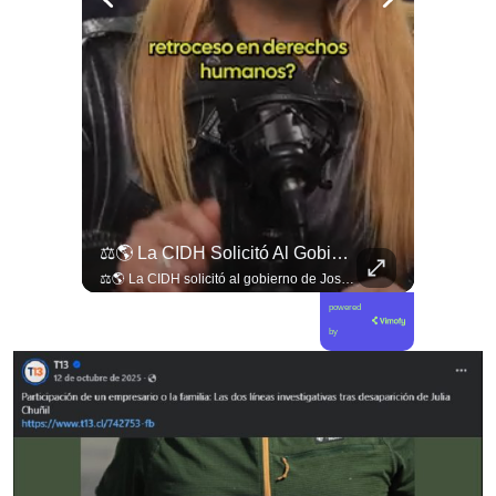
Jorge Lavandero A Sus 96 Años Hace Ejercicio De Memoria Que Debería Ser Enseñado En Todas Las Escuelas De #chile Para Frenar El Saqueo.
⚖️🌎 La CIDH Solicitó Al Gobierno De José Antonio Kast Información Detallada Sobre Cambios Institucionales Y Recortes En Materia De Derechos Humanos, Tras Una Audiencia...
Jorge Lavandero a sus 96 años hace ejercicio de memoria que debería ser enseñado en todas las escuelas de #chile para frenar el saqueo. #cobre #cooper
⚖️🌎 La CIDH solicitó al gobierno de José Antonio Kast información detallada sobre cambios institucionales y recortes en materia de derechos humanos, tras una audiencia con organizaciones y representantes del Estado. 📄🇨🇱 👉 Descubre más en elciudadano.com y en Tu Canal Ciudadano
powered
by