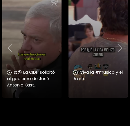
Previous
Nex
⚖️🌎 La CIDH solicitó
Viva la #musica y el
al gobierno de José
#arte
Antonio Kast
información detallada
sobre cambios
institucionales y
recortes en materia de
derechos humanos,