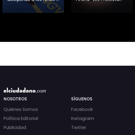
niñas si no también ser
que toquemos a los
honorables #deporte
que se creían
felicidades maestro
intocables” El diputado
@shaoxi15
Daniel Manouchehri
(PS) respondió a lo
NOSOTROS
SÍGUENOS
Quiénes Somos
Facebook
Política Editorial
Instagram
Publicidad
Twitter