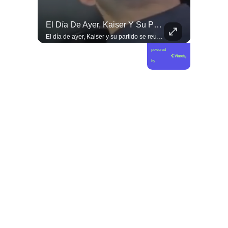
Las Artes Marciales No Solo Enseñan Disciplinas A Los Niños Y Niñas Si No También Ser Honorables #deporte Felicidades Maestro @shaoxi15
El Día De Ayer, Kaiser Y Su Partido Se Reunieron En La Sede De Villa Santa Elena, En Nuestra Comuna De Macul.
Las artes marciales no solo enseñan disciplinas a los niños y niñas si no también ser honorables #deporte felicidades maestro @shaoxi15
El día de ayer, Kaiser y su partido se reunieron en la sede de Villa Santa Elena, en nuestra comuna de Macul. Sin autorización, sin vínculo previo con el territorio y sin haber estado cuando las vecinas y vecinos los han necesitado. Llegaron con el descaro de quienes creen que, por tener poder político, pueden hacer y deshacer a su antojo en nuestras villas y barrios. Nuestros barrios no son el patio trasero de ningún partido político.
powered
by