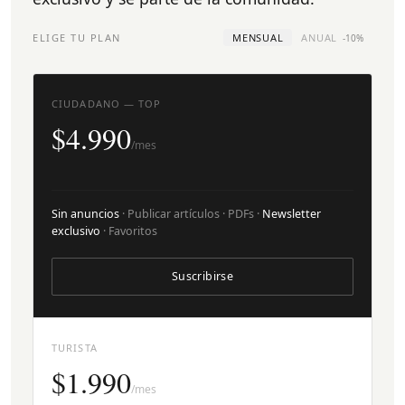
ELIGE TU PLAN
MENSUAL
ANUAL
-10%
CIUDADANO — TOP
$4.990
/mes
Sin anuncios
· Publicar artículos · PDFs ·
Newsletter
exclusivo
· Favoritos
Suscribirse
TURISTA
$1.990
/mes