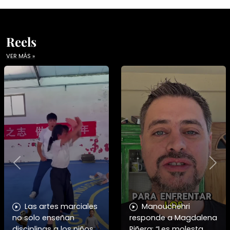
Reels
VER MÁS »
Previous
Nex
Las artes marciales
Manouchehri
no solo enseñan
responde a Magdalena
disciplinas a los niños y
Piñera: “Les molesta