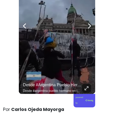
Viva La #musica Y El #arte Ripolito : La Vida De Me Hizo Sufrir
Desde #argentina Pueblo Hermano En La Lucha Contra El Sionismo @laneurona.
Viva la #musica y el #arte ripolito : la vida de me hizo sufrir
Desde #argentina pueblo hermano en la lucha contra el sionismo @laneurona.rebelde y rebelde un compacto de la acción directa ciudadana #noticias
powered
by
Por
Carlos Ojeda Mayorga