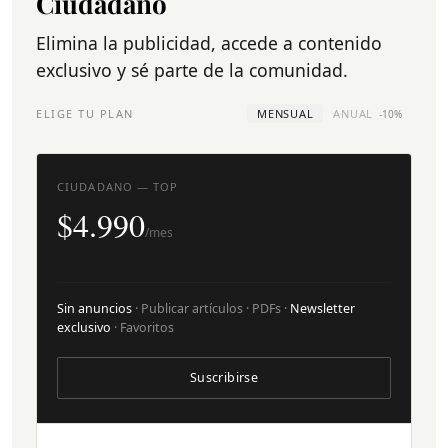
Ciudadano
Elimina la publicidad, accede a contenido
exclusivo y sé parte de la comunidad.
ELIGE TU PLAN
MENSUAL
ANUAL
-10%
CIUDADANO — TOP
$4.990
/mes
Sin anuncios
· Publicar artículos · PDFs ·
Newsletter
exclusivo
· Favoritos
Suscribirse