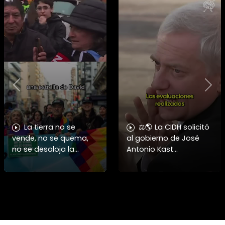
Previous
Nex
La tierra no se
⚖️🌎 La CIDH solicitó
vende, no se quema,
al gobierno de José
no se desaloja la
Antonio Kast
protesta en toda
información detallada
#argentina contra la
sobre cambios
injerencia
institucionales y
norteamericana y
recortes en materia de
sionista siendo
derechos humanos,
frenada por un