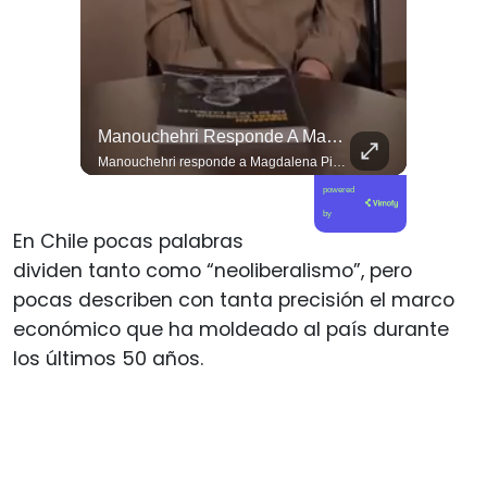
El Día De Ayer, Kaiser Y Su Partido Se Reunieron En La Sede De Villa Santa Elena, En Nuestra Comuna De Macul.
Manouchehri Responde A Magdalena Piñera: “Les Molesta Que Toquemos A Los Que Se Creían Intocables”, , El Diputado Daniel Manouchehri (PS) Respondió A Los Dichos...
El día de ayer, Kaiser y su partido se reunieron en la sede de Villa Santa Elena, en nuestra comuna de Macul. Sin autorización, sin vínculo previo con el territorio y sin haber estado cuando las vecinas y vecinos los han necesitado. Llegaron con el descaro de quienes creen que, por tener poder político, pueden hacer y deshacer a su antojo en nuestras villas y barrios. Nuestros barrios no son el patio trasero de ningún partido político.
Manouchehri responde a Magdalena Piñera: “Les molesta que toquemos a los que se creían intocables” El diputado Daniel Manouchehri (PS) respondió a los dichos de Magdalena Piñera, hija del expresidente Sebastián Piñera, quien en una entrevista afirmó que “no quiero un Congreso lleno de Manouchehris (…) nadie lo sigue”, en el marco de una reflexión sobre el debate público y el legado del exmandatario. El parlamentario por la Región de Coquimbo defendió su trabajo legislativo y fiscalizador, apuntando a que su respaldo ciudadano y sus acciones contra redes de poder contradicen las críticas formuladas por la hija del exmandatario. “Magdalena Piñera dice que nadie nos sigue. Los casi 100 mil votos en la última elección, récord histórico para un parlamentario en mi región, dicen otra cosa. Ese respaldo es un mandato para enfrentar los abusos de los poderosos. Nuestras acusaciones constitucionales terminaron con tres jueces destituidos y nuestras denuncias abrieron investigaciones penales en el Caso Hermosilla, entre ellas la que investiga a Chadwick”, indicó Manouchehri.
powered
by
En Chile pocas palabras
dividen tanto como “neoliberalismo”, pero
pocas describen con tanta precisión el marco
económico que ha moldeado al país durante
los últimos 50 años.