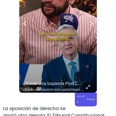
🚨 ¿Coordinaciones En La Sombra Para Blindar Una Candidatura Presidencial?
¿Existe Una Izquierda Post Capitalista En Chile?
🚨 ¿Coordinaciones en la sombra para blindar una candidatura presidencial? Nuevos chats salpican a Andrés Chadwick. 🇨🇱⚖️ Mensajes incautados por la Fiscalía revelan que el exministro operó junto a Luis Hermosilla para preparar a testigos clave en la causa por coimas de LAN en 2009. Las conversaciones desmienten la versión de Chadwick sobre haberse enterado del caso por la prensa, exponiendo una estrategia judicial y comunicacional para evitar que el escándalo de información privilegiada y pagos indebidos afectara la carrera de Sebastián Piñera a La Moneda. 📲💣 🎥 Revisa el desglose completo de los chats y los detalles del reportaje en elciudadano.com 🔗 (Link en la biografía). ¿Qué impacto crees que tienen estas revelaciones en la trastienda del poder político? Te leemos en los comentarios. 💬👇🏼
¿Existe una izquierda post capitalista en Chile? 🤔 Esta semana tuvimos panelazo en Gobierno de Emergencia con @giordanociudadano @jpsanhuezatortella y @naticastilloabogada 🔥
powered
by
La oposición de derecha se
anotó otra derrota. El Tribunal Constitucional