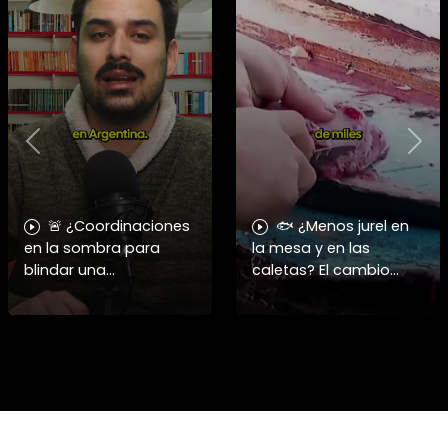
Previous
Nex
🚨 ¿Coordinaciones
🐟 ¿Menos jurel en
en la sombra para
la mesa y en las
blindar una
caletas? El cambio
candidatura
climático y El Niño
presidencial? Nuevos
alteran las aguas
chats salpican a
chilenas. 🌊🇨🇱
Andrés Chadwick. 🇨🇱
Especialistas advierten
⚖️ Mensajes
que las anomalí
incautados por la