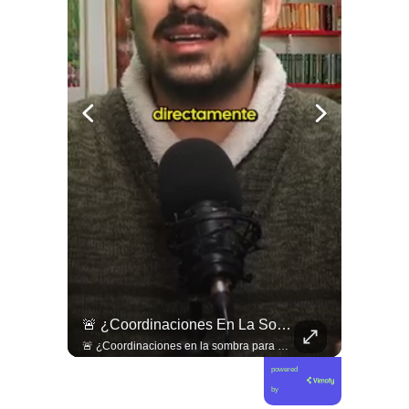
🇨🇴🪧 #Colombia | Protestas En Contra De La Toma De Posesión De Abelardo Son Lideradas Por Iván Cepeda
🚨 ¿Coordinaciones En La Sombra Para Blindar Una Candidatura Presidencial?
🇨🇴🪧 #Colombia | Protestas en contra de la toma de posesión de Abelardo son lideradas por Iván Cepeda
🚨 ¿Coordinaciones en la sombra para blindar una candidatura presidencial? Nuevos chats salpican a Andrés Chadwick. 🇨🇱⚖️ Mensajes incautados por la Fiscalía revelan que el exministro operó junto a Luis Hermosilla para preparar a testigos clave en la causa por coimas de LAN en 2009. Las conversaciones desmienten la versión de Chadwick sobre haberse enterado del caso por la prensa, exponiendo una estrategia judicial y comunicacional para evitar que el escándalo de información privilegiada y pagos indebidos afectara la carrera de Sebastián Piñera a La Moneda. 📲💣 🎥 Revisa el desglose completo de los chats y los detalles del reportaje en elciudadano.com 🔗 (Link en la biografía). ¿Qué impacto crees que tienen estas revelaciones en la trastienda del poder político? Te leemos en los comentarios. 💬👇🏼
powered
by