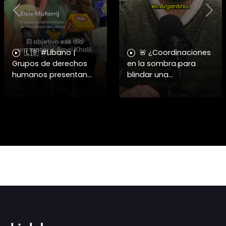
Previous
Nex
🇱🇧 #Libano |
🚨 ¿Coordinaciones
Grupos de derechos
en la sombra para
humanos presentan
blindar una
pruebas sobre el
candidatura
asesinato de la
presidencial? Nuevos
periodista libanesa
chats salpican a
Amal Khalil, asesinada
Andrés Chadwick. 🇨🇱
por Israel.
⚖️ Mensajes
incautados por la