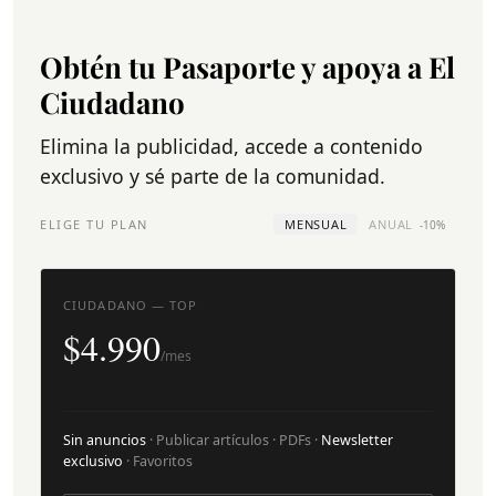
Obtén tu Pasaporte y apoya a El
Ciudadano
Elimina la publicidad, accede a contenido
exclusivo y sé parte de la comunidad.
ELIGE TU PLAN
MENSUAL
ANUAL
-10%
CIUDADANO — TOP
$4.990
/mes
Sin anuncios
· Publicar artículos · PDFs ·
Newsletter
exclusivo
· Favoritos