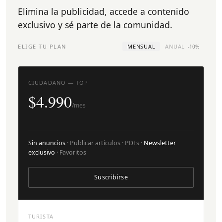
Elimina la publicidad, accede a contenido
exclusivo y sé parte de la comunidad.
ELIGE TU PLAN
MENSUAL
ANUAL
-10%
CIUDADANO — TOP
$4.990
/mes
Sin anuncios
· Publicar artículos · PDFs ·
Newsletter
exclusivo
· Favoritos
Suscribirse
TURISTA