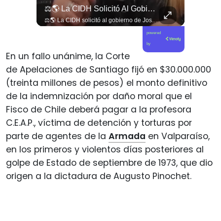
Viva La #musica Y El #arte Ripolito : La Vida De Me Hizo Sufrir
⚖️🌎 La CIDH Solicitó Al Gobierno De José Antonio Kast Información Detallada Sobre Cambios Institucionales Y Recortes En Materia De Derechos Humanos, Tras Una Audiencia...
Viva la #musica y el #arte ripolito : la vida de me hizo sufrir
⚖️🌎 La CIDH solicitó al gobierno de José Antonio Kast información detallada sobre cambios institucionales y recortes en materia de derechos humanos, tras una audiencia con organizaciones y representantes del Estado. 📄🇨🇱 👉 Descubre más en elciudadano.com y en Tu Canal Ciudadano
powered
by
En un fallo unánime, la Corte
de Apelaciones de Santiago fijó en $30.000.000
(treinta millones de pesos) el monto definitivo
de la indemnización por daño moral que el
Fisco de Chile deberá pagar a la profesora
C.E.A.P., víctima de detención y torturas por
parte de agentes de la
Armada
en Valparaíso,
en los primeros y violentos días posteriores al
golpe de Estado de septiembre de 1973, que dio
origen a la dictadura de Augusto Pinochet.