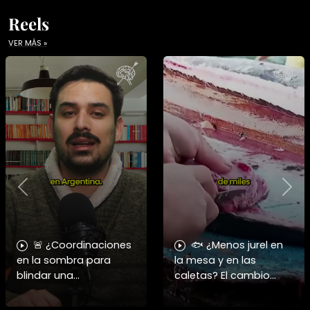
Reels
VER MÁS »
Previous
Nex
🚨 ¿Coordinaciones
🐟 ¿Menos jurel en
en la sombra para
la mesa y en las
blindar una
caletas? El cambio
candidatura
climático y El Niño
presidencial? Nuevos
alteran las aguas