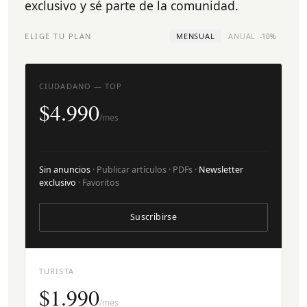
exclusivo y sé parte de la comunidad.
ELIGE TU PLAN
MENSUAL
ANUAL
-10%
CIUDADANO — TOP
$4.990
/mes
Sin anuncios
· Publicar artículos · PDFs ·
Newsletter
exclusivo
· Favoritos
Suscribirse
TURISTA
$1.990
/mes