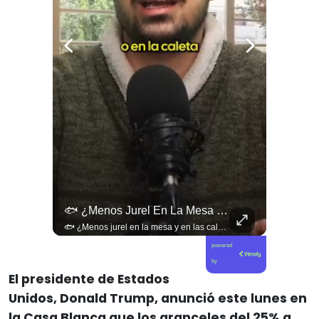
¿Existe Una Izquierda Post Capitalista En Chile?
🐟 ¿Menos Jurel En La Mesa Y En Las Caletas?
¿Existe una izquierda post capitalista en Chile? 🤔 Esta semana tuvimos panelazo en Gobierno de Emergencia con @giordanociudadano @jpsanhuezatortella y @naticastilloabogada 🔥
🐟 ¿Menos jurel en la mesa y en las caletas? El cambio climático y El Niño alteran las aguas chilenas. 🌊🇨🇱 Especialistas advierten que las anomalías térmicas en el océano están desplazando los cardúmenes de jurel hacia zonas más profundas y australes, alejándolos de la costa. El fenómeno golpea directamente el sustento de la pesca artesanal y amenaza la canasta básica familiar, al restringir la oferta de una de las fuentes de proteína más populares y accesibles del país. 📉🎣 🎥 Revisa el análisis científico completo y el impacto en las comunidades costeras en elciudadano.com 🔗 (Link en la biografía). ¿Has notado la escasez o el alza de precio del jurel en tu ciudad? Te leemos en los comentarios. 💬👇🏼
powered
by
El presidente de Estados
Unidos, Donald Trump, anunció este lunes en
la Casa Blanca que los aranceles del 25% a