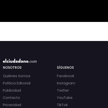
chats salpican a
chilenas. 🌊🇨🇱
Andrés Chadwick. 🇨🇱
Especialistas advierten
⚖️ Mensajes
que las anomalí
incautados por la
NOSOTROS
SÍGUENOS
Quiénes Somos
Facebook
Política Editorial
Instagram
Publicidad
Twitter
Contacto
YouTube
Privacidad
TikTok