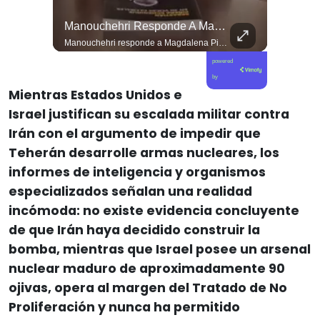
Las Artes Marciales No Solo Enseñan Disciplinas A Los Niños Y Niñas Si No También Ser Honorables #deporte Felicidades Maestro @shaoxi15
Manouchehri Responde A Magdalena Piñera: “Les Molesta Que Toquemos A Los Que Se Creían Intocables”, , El Diputado Daniel Manouchehri (PS) Respondió A Los Dichos...
Las artes marciales no solo enseñan disciplinas a los niños y niñas si no también ser honorables #deporte felicidades maestro @shaoxi15
Manouchehri responde a Magdalena Piñera: “Les molesta que toquemos a los que se creían intocables” El diputado Daniel Manouchehri (PS) respondió a los dichos de Magdalena Piñera, hija del expresidente Sebastián Piñera, quien en una entrevista afirmó que “no quiero un Congreso lleno de Manouchehris (…) nadie lo sigue”, en el marco de una reflexión sobre el debate público y el legado del exmandatario. El parlamentario por la Región de Coquimbo defendió su trabajo legislativo y fiscalizador, apuntando a que su respaldo ciudadano y sus acciones contra redes de poder contradicen las críticas formuladas por la hija del exmandatario. “Magdalena Piñera dice que nadie nos sigue. Los casi 100 mil votos en la última elección, récord histórico para un parlamentario en mi región, dicen otra cosa. Ese respaldo es un mandato para enfrentar los abusos de los poderosos. Nuestras acusaciones constitucionales terminaron con tres jueces destituidos y nuestras denuncias abrieron investigaciones penales en el Caso Hermosilla, entre ellas la que investiga a Chadwick”, indicó Manouchehri.
powered
by
Mientras Estados Unidos e
Israel justifican su escalada militar contra
Irán con el argumento de impedir que
Teherán desarrolle armas nucleares, los
informes de inteligencia y organismos
especializados señalan una realidad
incómoda: no existe evidencia concluyente
de que Irán haya decidido construir la
bomba, mientras que Israel posee un arsenal
nuclear maduro de aproximadamente 90
ojivas, opera al margen del Tratado de No
Proliferación y nunca ha permitido