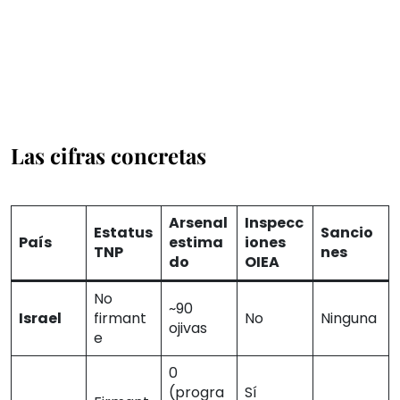
Las cifras concretas
Arsenal
Inspecc
Estatus
Sancio
País
estima
iones
TNP
nes
do
OIEA
No
~90
Israel
firmant
No
Ninguna
ojivas
e
0
(progra
Sí