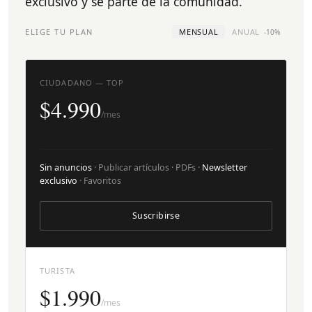
exclusivo y sé parte de la comunidad.
ELIGE TU PLAN
MENSUAL
ANUAL
-10%
CIUDADANO — TOP
$4.990
/mes
Sin anuncios
· Publicar artículos · PDFs ·
Newsletter
exclusivo
· Favoritos
Suscribirse
TURISTA
$1.990
/mes