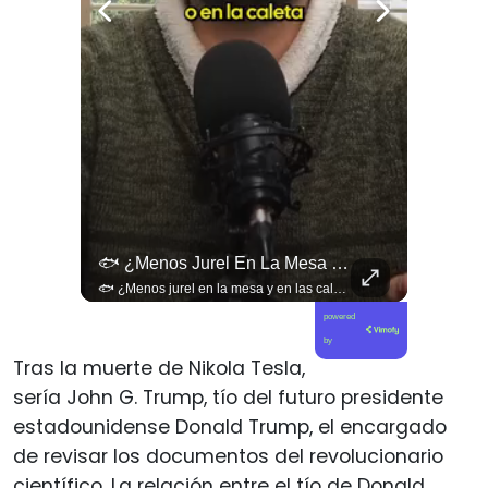
¿Existe Una Izquierda Post Capitalista En Chile?
🐟 ¿Menos Jurel En La Mesa Y En Las Caletas?
¿Existe una izquierda post capitalista en Chile? 🤔 Esta semana tuvimos panelazo en Gobierno de Emergencia con @giordanociudadano @jpsanhuezatortella y @naticastilloabogada 🔥
🐟 ¿Menos jurel en la mesa y en las caletas? El cambio climático y El Niño alteran las aguas chilenas. 🌊🇨🇱 Especialistas advierten que las anomalías térmicas en el océano están desplazando los cardúmenes de jurel hacia zonas más profundas y australes, alejándolos de la costa. El fenómeno golpea directamente el sustento de la pesca artesanal y amenaza la canasta básica familiar, al restringir la oferta de una de las fuentes de proteína más populares y accesibles del país. 📉🎣 🎥 Revisa el análisis científico completo y el impacto en las comunidades costeras en elciudadano.com 🔗 (Link en la biografía). ¿Has notado la escasez o el alza de precio del jurel en tu ciudad? Te leemos en los comentarios. 💬👇🏼
powered
by
Tras la muerte de Nikola Tesla,
sería John G. Trump, tío del futuro presidente
estadounidense Donald Trump, el encargado
de revisar los documentos del revolucionario
científico. La relación entre el tío de Donald