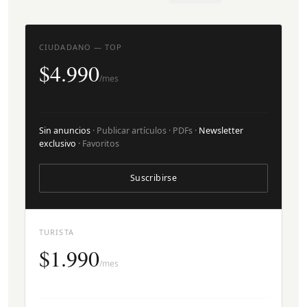
CIUDADANO — TOP
$4.990
/mes
Sin anuncios
· Publicar artículos · PDFs ·
Newsletter
exclusivo
· Favoritos
Suscribirse
TURISTA
$1.990
/mes