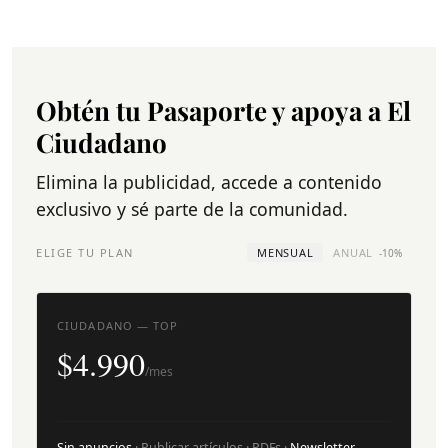
Obtén tu Pasaporte y apoya a El
Ciudadano
Elimina la publicidad, accede a contenido
exclusivo y sé parte de la comunidad.
ELIGE TU PLAN
MENSUAL
ANUAL
-10%
CIUDADANO — TOP
$4.990
/mes
Sin anuncios
· Publicar artículos · PDFs ·
Newsletter