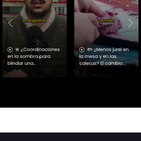
Previous
Nex
🚨 ¿Coordinaciones
🐟 ¿Menos jurel en
en la sombra para
la mesa y en las
blindar una
caletas? El cambio
candidatura
climático y El Niño
presidencial? Nuevos
alteran las aguas
chats salpican a
chilenas. 🌊🇨🇱
Andrés Chadwick. 🇨🇱
Especialistas advierten
⚖️ Mensajes
que las anomalí
incautados por la