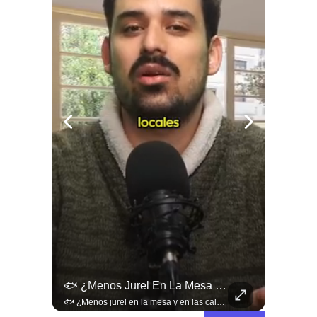
🚨 ¿Coordinaciones En La Sombra Para Blindar Una Candidatura Presidencial?
🐟 ¿Menos Jurel En La Mesa Y En Las Caletas?
🚨 ¿Coordinaciones en la sombra para blindar una candidatura presidencial? Nuevos chats salpican a Andrés Chadwick. 🇨🇱⚖️ Mensajes incautados por la Fiscalía revelan que el exministro operó junto a Luis Hermosilla para preparar a testigos clave en la causa por coimas de LAN en 2009. Las conversaciones desmienten la versión de Chadwick sobre haberse enterado del caso por la prensa, exponiendo una estrategia judicial y comunicacional para evitar que el escándalo de información privilegiada y pagos indebidos afectara la carrera de Sebastián Piñera a La Moneda. 📲💣 🎥 Revisa el desglose completo de los chats y los detalles del reportaje en elciudadano.com 🔗 (Link en la biografía). ¿Qué impacto crees que tienen estas revelaciones en la trastienda del poder político? Te leemos en los comentarios. 💬👇🏼
🐟 ¿Menos jurel en la mesa y en las caletas? El cambio climático y El Niño alteran las aguas chilenas. 🌊🇨🇱 Especialistas advierten que las anomalías térmicas en el océano están desplazando los cardúmenes de jurel hacia zonas más profundas y australes, alejándolos de la costa. El fenómeno golpea directamente el sustento de la pesca artesanal y amenaza la canasta básica familiar, al restringir la oferta de una de las fuentes de proteína más populares y accesibles del país. 📉🎣 🎥 Revisa el análisis científico completo y el impacto en las comunidades costeras en elciudadano.com 🔗 (Link en la biografía). ¿Has notado la escasez o el alza de precio del jurel en tu ciudad? Te leemos en los comentarios. 💬👇🏼