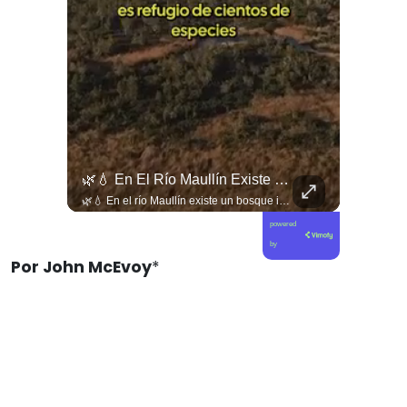
🌿💧 En El Río Maullín Existe Un Bosque Inundado Único En Chile, Hogar Del Huillín Y De Cientos De Especies.
🌿💧 En el río Maullín existe un bosque inundado único en Chile, hogar del huillín y de cientos de especies. Conoce la campaña “Una Mano por el Bosque Hundido” y cómo puedes colaborar en legadochile.cl/una-mano-por-el-bosque-hundido. 🦦🍃 Déjanos tu opinión en los comentarios y revisa esta y más noticias en elciudadano.com y en tu #canalciudadano🧠
powered
by
Por John McEvoy
*