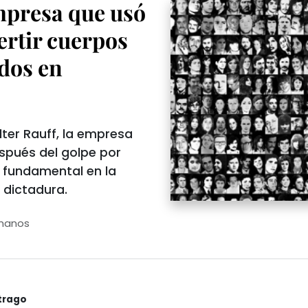
mpresa que usó
ertir cuerpos
dos en
lter Rauff, la empresa
spués del golpe por
 fundamental en la
 dictadura.
manos
trago