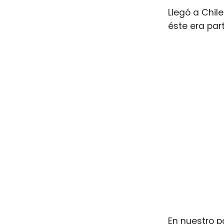
Llegó a Chil
éste era par
En nuestro p