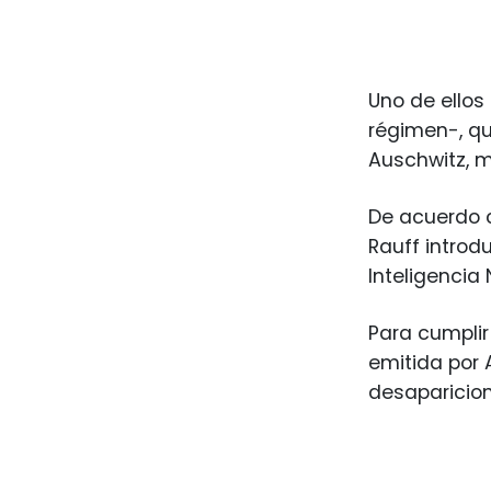
Uno de ellos
régimen-, q
Auschwitz, 
De acuerdo 
Rauff introd
Inteligencia 
Para cumplir
emitida por A
desaparicio