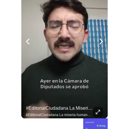
#EditorialCiudadana La Miseria Humana De La Derecha No Tiene Límites.
#EditorialCiudadana La miseria humana de la derecha no tiene límites. Senadores corruptos como Camila Flores y Alejandro Kusanovic buscan dejar en libertad a los criminales de la Revuelta Popular, entre los cuales se encuentra quien cegó a @fabiolacampillai_senadora. Ni un paso atrás frente a los delincuentes.
powered
by