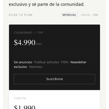
exclusivo y sé parte de la comunidad.
ELIGE TU PLAN
MENSUAL
ANUAL
-10%
CIUDADANO — TOP
$4.990
/mes
Sin anuncios
· Publicar artículos · PDFs ·
Newsletter
exclusivo
· Favoritos
Suscribirse
TURISTA
$1.990