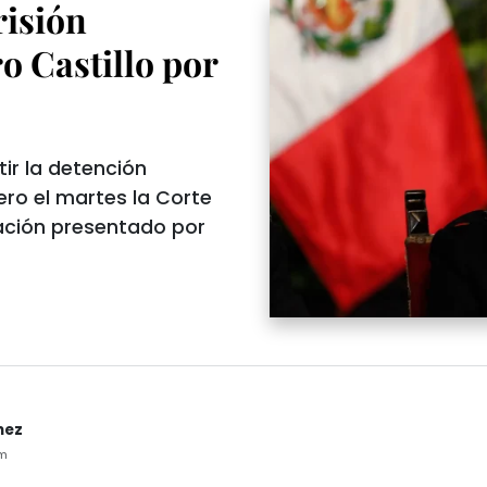
risión
o Castillo por
tir la detención
ero el martes la Corte
ación presentado por
nez
pm