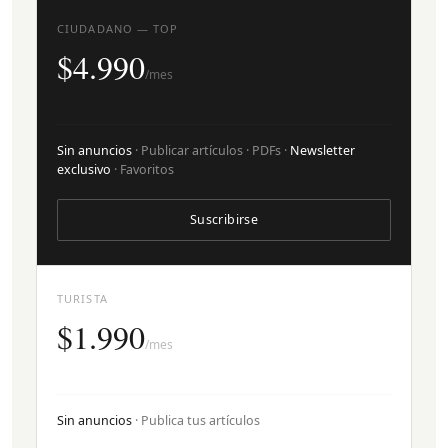
CIUDADANO — TOP
$4.990
/mes
Sin anuncios
· Publicar artículos · PDFs ·
Newsletter
exclusivo
· Favoritos
Suscribirse
TURISTA
$1.990
/mes
Sin anuncios
· Publica tus artículos