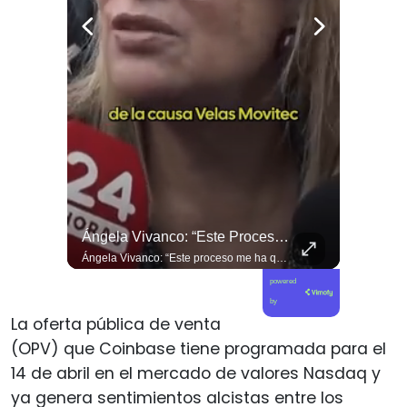
🇪🇸👦🏽👧🏻 Los Niños Migrantes En Ceuta Que Piden Asilo A España Se Enfrentan A Fuertes Y Difíciles Condiciones Humanitarias.
Ángela Vivanco: “Este Proceso Me Ha Quebrantado”
🇪🇸👦🏽👧🏻 Los niños migrantes en Ceuta que piden asilo a España se enfrentan a fuertes y difíciles condiciones humanitarias.
Ángela Vivanco: “Este proceso me ha quebrantado”
powered
by
La oferta pública de venta
(OPV) que Coinbase tiene programada para el
14 de abril en el mercado de valores Nasdaq y
ya genera sentimientos alcistas entre los