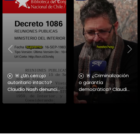
Previous
Nex
🚨 ¿Un cerrojo
🚨 ¿Criminalización
autoritario intacto?
o garantía
Claudio Nash denuncia
democrática? Claudio
la vigencia del Decreto
Nash advierte la falta
1086 para reprimir la
de resguardo al
manifestación. 🇨🇱⚖️
derecho a la protesta
Nash aborda cómo el
en Chile. 🇨🇱📜 En este
Dec
nuevo capít