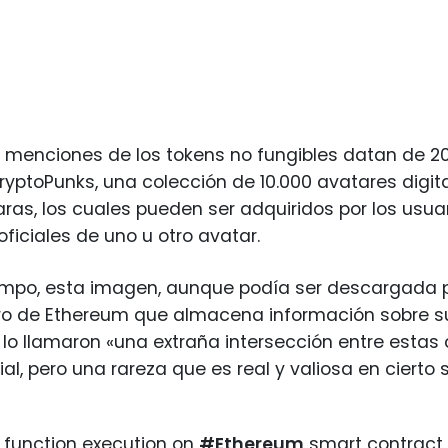
 menciones de los tokens no fungibles datan de 20
ryptoPunks, una colección de 10.000 avatares digit
aras, los cuales pueden ser adquiridos por los usuar
oficiales de uno u otro avatar.
mpo, esta imagen, aunque podía ser descargada po
o de Ethereum que almacena información sobre su p
 lo llamaron «una extraña intersección entre estas c
cial, pero una rareza que es real y valiosa en cierto 
t function execution on
#Ethereum
smart contract 