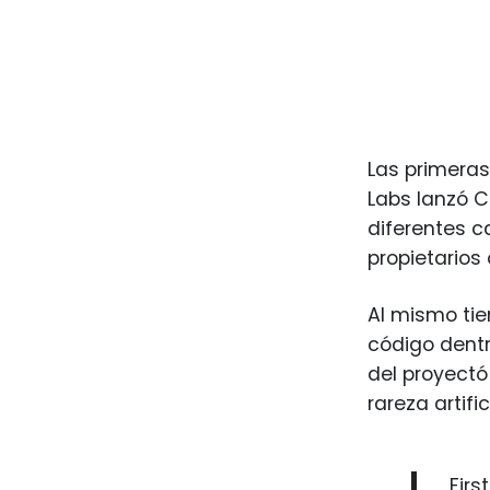
Las primeras
Labs lanzó C
diferentes c
propietarios 
Al mismo tie
código dentr
del proyectó
rareza artifi
Firs