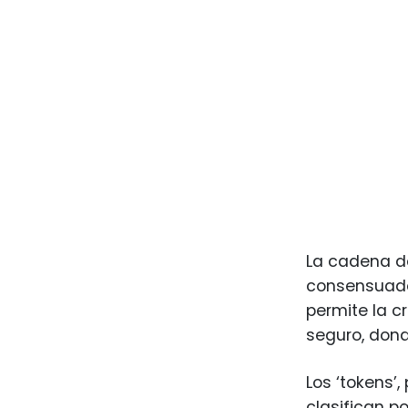
La cadena de
consensuado 
permite la c
seguro, dond
Los ‘tokens’
clasifican p