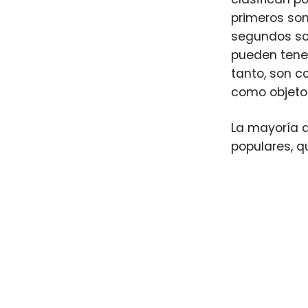
primeros so
segundos son
pueden tener
tanto, son c
como objeto
La mayoría d
populares, q