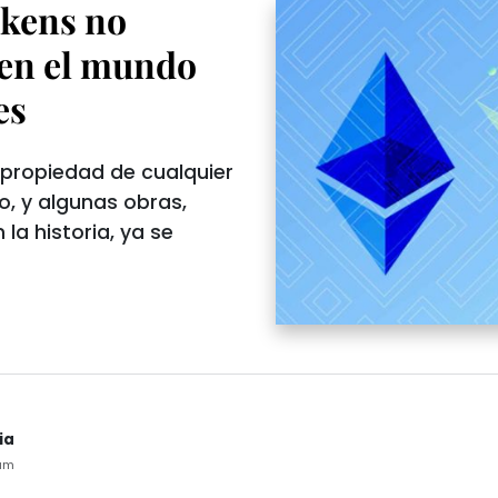
okens no
d en el mundo
es
 propiedad de cualquier
lo, y algunas obras,
la historia, ya se
ia
8am