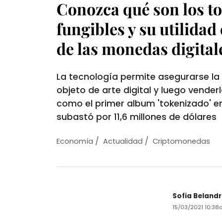
Conozca qué son los t
fungibles y su utilida
de las monedas digital
La tecnología permite asegurarse la
objeto de arte digital y luego vender
como el primer album 'tokenizado' en 
subastó por 11,6 millones de dólares
/
/
Economí­a
Actualidad
Criptomonedas
Sofia Belandr
15/03/2021 10:3