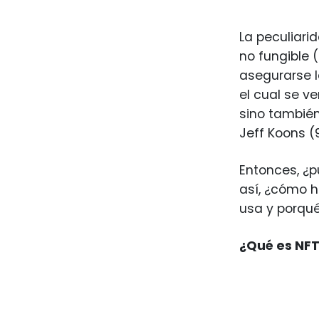
La peculiari
no fungible 
asegurarse l
el cual se v
sino también
Jeff Koons (
Entonces, ¿p
así, ¿cómo h
usa y porqué
¿Qué es NFT