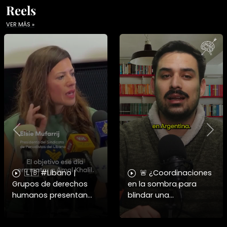
Reels
VER MÁS »
Previous
Nex
🇱🇧 #Libano |
🚨 ¿Coordinaciones
Grupos de derechos
en la sombra para
humanos presentan
blindar una
pruebas sobre el
candidatura
asesinato de la
presidencial? Nuevos