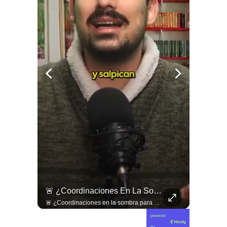
🇱🇧 #Libano | Grupos De Derechos Humanos Presentan Pruebas Sobre El Asesinato De La Periodista Libanesa Amal Khalil, Asesinada Por Israel.
🚨 ¿Coordinaciones En La Sombra Para Blindar Una Candidatura Presidencial?
🇱🇧 #Libano | Grupos de derechos humanos presentan pruebas sobre el asesinato de la periodista libanesa Amal Khalil, asesinada por Israel.
🚨 ¿Coordinaciones en la sombra para blindar una candidatura presidencial? Nuevos chats salpican a Andrés Chadwick. 🇨🇱⚖️ Mensajes incautados por la Fiscalía revelan que el exministro operó junto a Luis Hermosilla para preparar a testigos clave en la causa por coimas de LAN en 2009. Las conversaciones desmienten la versión de Chadwick sobre haberse enterado del caso por la prensa, exponiendo una estrategia judicial y comunicacional para evitar que el escándalo de información privilegiada y pagos indebidos afectara la carrera de Sebastián Piñera a La Moneda. 📲💣 🎥 Revisa el desglose completo de los chats y los detalles del reportaje en elciudadano.com 🔗 (Link en la biografía). ¿Qué impacto crees que tienen estas revelaciones en la trastienda del poder político? Te leemos en los comentarios. 💬👇🏼
powered
by