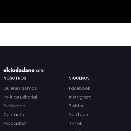
periodista libanesa
chats salpican a
Amal Khalil, asesinada
Andrés Chadwick. 🇨🇱
por Israel.
⚖️ Mensajes
incautados por la
NOSOTROS
SÍGUENOS
Quiénes Somos
Facebook
Política Editorial
Instagram
Publicidad
Twitter
Contacto
YouTube
Privacidad
TikTok