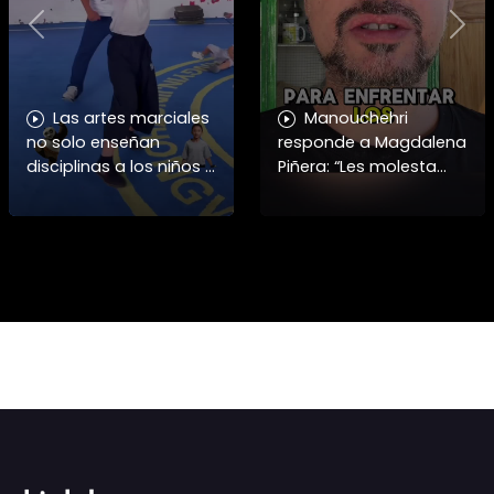
Previous
Nex
Las artes marciales
Manouchehri
no solo enseñan
responde a Magdalena
disciplinas a los niños y
Piñera: “Les molesta
niñas si no también ser
que toquemos a los
honorables #deporte
que se creían
felicidades maestro
intocables” El diputado
@shaoxi15
Daniel Manouchehri
(PS) respondió a lo