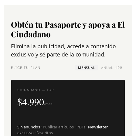
Obtén tu Pasaporte y apoya a El
Ciudadano
Elimina la publicidad, accede a contenido
exclusivo y sé parte de la comunidad.
ELIGE TU PLAN
MENSUAL
ANUAL
-10%
CIUDADANO — TOP
$4.990
/mes
Sin anuncios
· Publicar artículos · PDFs ·
Newsletter
exclusivo
· Favoritos