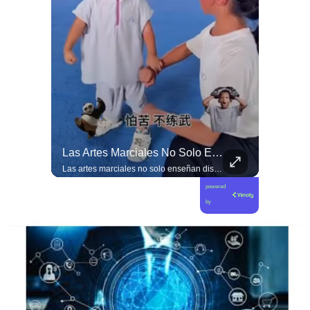
Manouchehri Responde A Magdalena Piñera: “Les Molesta Que Toquemos A Los Que Se Creían Intocables”, , El Diputado Daniel Manouchehri (PS) Respondió A Los Dichos...
Las Artes Marciales No Solo Enseñan Disciplinas A Los Niños Y Niñas Si No También Ser Honorables #deporte Felicidades Maestro @shaoxi15
Manouchehri responde a Magdalena Piñera: “Les molesta que toquemos a los que se creían intocables” El diputado Daniel Manouchehri (PS) respondió a los dichos de Magdalena Piñera, hija del expresidente Sebastián Piñera, quien en una entrevista afirmó que “no quiero un Congreso lleno de Manouchehris (…) nadie lo sigue”, en el marco de una reflexión sobre el debate público y el legado del exmandatario. El parlamentario por la Región de Coquimbo defendió su trabajo legislativo y fiscalizador, apuntando a que su respaldo ciudadano y sus acciones contra redes de poder contradicen las críticas formuladas por la hija del exmandatario. “Magdalena Piñera dice que nadie nos sigue. Los casi 100 mil votos en la última elección, récord histórico para un parlamentario en mi región, dicen otra cosa. Ese respaldo es un mandato para enfrentar los abusos de los poderosos. Nuestras acusaciones constitucionales terminaron con tres jueces destituidos y nuestras denuncias abrieron investigaciones penales en el Caso Hermosilla, entre ellas la que investiga a Chadwick”, indicó Manouchehri.
Las artes marciales no solo enseñan disciplinas a los niños y niñas si no también ser honorables #deporte felicidades maestro @shaoxi15
powered
by