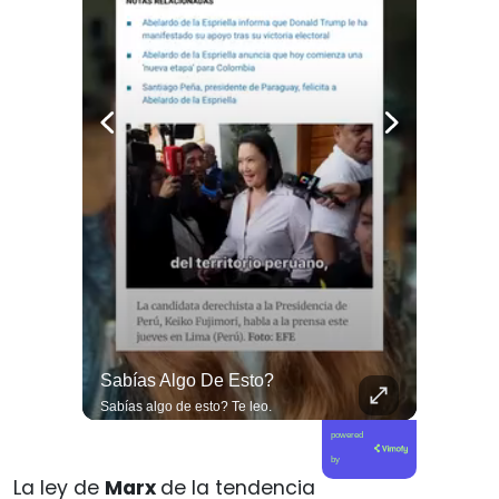
#EditorialCiudadana La Miseria Humana De La Derecha No Tiene Límites.
Sabías Algo De Esto?
#EditorialCiudadana La miseria humana de la derecha no tiene límites. Senadores corruptos como Camila Flores y Alejandro Kusanovic buscan dejar en libertad a los criminales de la Revuelta Popular, entre los cuales se encuentra quien cegó a @fabiolacampillai_senadora. Ni un paso atrás frente a los delincuentes.
Sabías algo de esto? Te leo.
powered
by
La ley de
Marx
de la tendencia