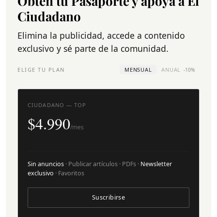
Obtén tu Pasaporte y apoya a El
Ciudadano
Elimina la publicidad, accede a contenido
exclusivo y sé parte de la comunidad.
ELIGE TU PLAN
MENSUAL
ANUAL
-10%
CIUDADANO — TOP
$4.990
/mes
Sin anuncios
· Publicar artículos · PDFs ·
Newsletter
exclusivo
· Favoritos
Suscribirse