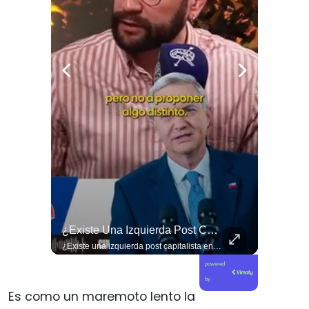
🚨 ¿Coordinaciones En La Sombra Para Blindar Una Candidatura Presidencial?
¿Existe Una Izquierda Post Capitalista En Chile?
🚨 ¿Coordinaciones en la sombra para blindar una candidatura presidencial? Nuevos chats salpican a Andrés Chadwick. 🇨🇱⚖️ Mensajes incautados por la Fiscalía revelan que el exministro operó junto a Luis Hermosilla para preparar a testigos clave en la causa por coimas de LAN en 2009. Las conversaciones desmienten la versión de Chadwick sobre haberse enterado del caso por la prensa, exponiendo una estrategia judicial y comunicacional para evitar que el escándalo de información privilegiada y pagos indebidos afectara la carrera de Sebastián Piñera a La Moneda. 📲💣 🎥 Revisa el desglose completo de los chats y los detalles del reportaje en elciudadano.com 🔗 (Link en la biografía). ¿Qué impacto crees que tienen estas revelaciones en la trastienda del poder político? Te leemos en los comentarios. 💬👇🏼
¿Existe una izquierda post capitalista en Chile? 🤔 Esta semana tuvimos panelazo en Gobierno de Emergencia con @giordanociudadano @jpsanhuezatortella y @naticastilloabogada 🔥
powered
by
Es como un maremoto lento la