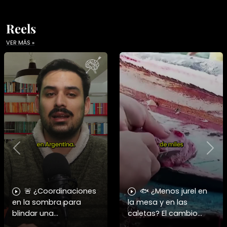
Reels
VER MÁS »
Previous
Nex
🚨 ¿Coordinaciones
🐟 ¿Menos jurel en
en la sombra para
la mesa y en las
blindar una
caletas? El cambio
candidatura
climático y El Niño