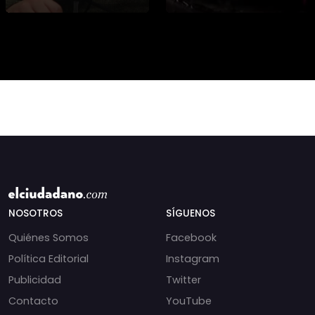
presidencial? Nuevos
alteran las aguas
chats salpican a
chilenas. 🌊🇨🇱
Andrés Chadwick. 🇨🇱
Especialistas advierten
⚖️ Mensajes
que las anomalí
incautados por la
NOSOTROS
SÍGUENOS
Quiénes Somos
Facebook
Política Editorial
Instagram
Publicidad
Twitter
Contacto
YouTube