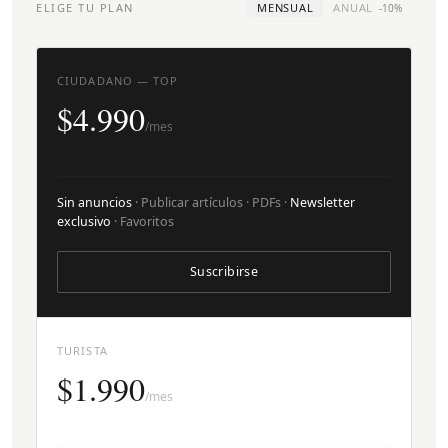
ELIGE TU PLAN
MENSUAL
ANUAL
-10%
CIUDADANO — TOP
$4.990
/mes
Sin anuncios
· Publicar artículos · PDFs ·
Newsletter
exclusivo
· Favoritos
Suscribirse
TURISTA
$1.990
/mes