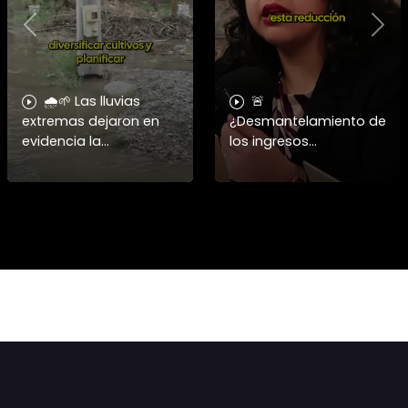
Previous
Nex
🌧️🌱 Las lluvias
🚨
extremas dejaron en
¿Desmantelamiento de
evidencia la
los ingresos
vulnerabilidad del
municipales o
campo chileno.
beneficio fiscal
Expertos advierten que
privilegiado? Bárbara
fortalecer a la
Navarrete analiza el
pequeña agricultura
impacto de la exención
será
de contribucione