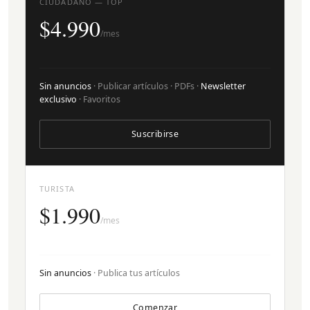
CIUDADANO — TOP
$4.990
/mes
Sin anuncios
· Publicar artículos · PDFs ·
Newsletter
exclusivo
· Favoritos
Suscribirse
TURISTA
$1.990
/mes
Sin anuncios
· Publica tus artículos
Comenzar