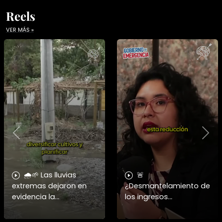
Reels
VER MÁS »
Previous
Nex
🌧️🌱 Las lluvias
🚨
extremas dejaron en
¿Desmantelamiento de
evidencia la
los ingresos
vulnerabilidad del
municipales o
campo chileno.
beneficio fiscal