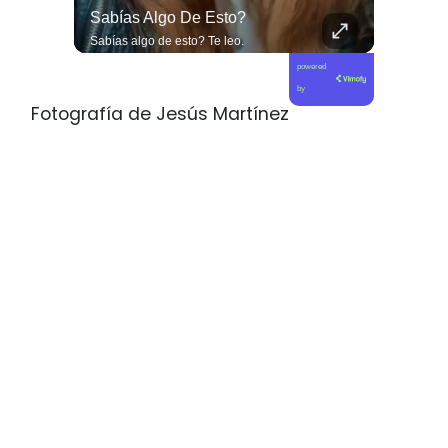
#EditorialCiudadana La Miseria Humana De La Derecha No Tiene Límites.
Sabías Algo De Esto?
#EditorialCiudadana La miseria humana de la derecha no tiene límites. Senadores corruptos como Camila Flores y Alejandro Kusanovic buscan dejar en libertad a los criminales de la Revuelta Popular, entre los cuales se encuentra quien cegó a @fabiolacampillai_senadora. Ni un paso atrás frente a los delincuentes.
Sabías algo de esto? Te leo.
powered
by
Fotografía de Jesús Martínez