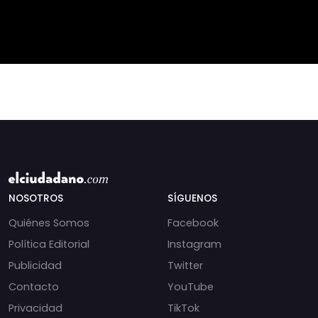
Expertos advierten que
privilegiado? Bárbara
fortalecer a la
Navarrete analiza el
pequeña agricultura
impacto de la exención
será
de contribucione
NOSOTROS
SÍGUENOS
Quiénes Somos
Facebook
Política Editorial
Instagram
Publicidad
Twitter
Contacto
YouTube
Privacidad
TikTok