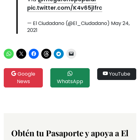
pic.twitter.com/K4v65jlfrc
— El Ciudadano (@El_Ciudadano)
May 24,
2021
Google
YouTube
News
WhatsApp
Obtén tu Pasaporte y apoya a El