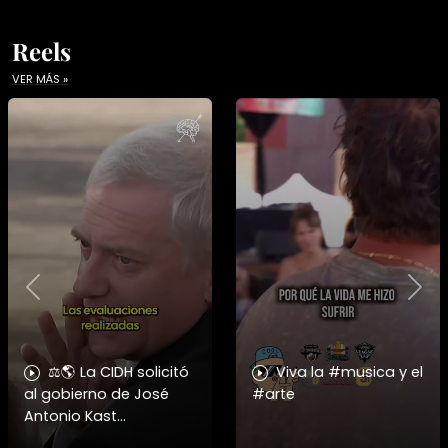
Reels
VER MÁS »
Previous
Nex
⚖️🌎 La CIDH solicitó
Viva la #musica y el
al gobierno de José
#arte
Antonio Kast
información detallada