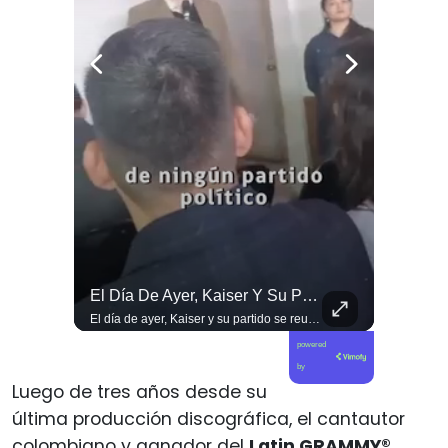
Las Artes Marciales No Solo Enseñan Disciplinas A Los Niños Y Niñas Si No También Ser Honorables #deporte Felicidades Maestro @shaoxi15
El Día De Ayer, Kaiser Y Su Partido Se Reunieron En La Sede De Villa Santa Elena, En Nuestra Comuna De Macul.
Las artes marciales no solo enseñan disciplinas a los niños y niñas si no también ser honorables #deporte felicidades maestro @shaoxi15
El día de ayer, Kaiser y su partido se reunieron en la sede de Villa Santa Elena, en nuestra comuna de Macul. Sin autorización, sin vínculo previo con el territorio y sin haber estado cuando las vecinas y vecinos los han necesitado. Llegaron con el descaro de quienes creen que, por tener poder político, pueden hacer y deshacer a su antojo en nuestras villas y barrios. Nuestros barrios no son el patio trasero de ningún partido político.
powered
by
Luego de tres años desde su
última producción discográfica, el cantautor
colombiano y ganador del
Latin GRAMMY®
,