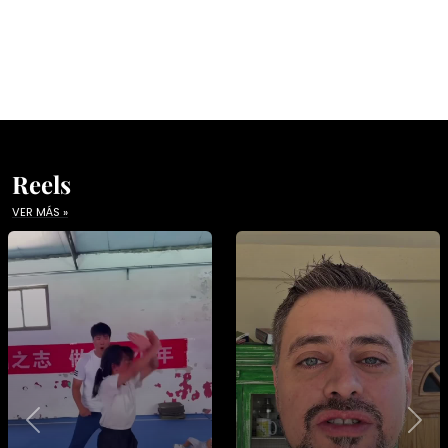
Reels
VER MÁS »
Previous
Nex