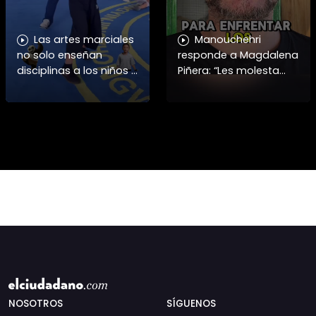
Las artes marciales
Manouchehri
no solo enseñan
responde a Magdalena
disciplinas a los niños y
Piñera: “Les molesta
niñas si no también ser
que toquemos a los
honorables #deporte
que se creían
felicidades maestro
intocables” El diputado
@shaoxi15
Daniel Manouchehri
(PS) respondió a lo
NOSOTROS
SÍGUENOS