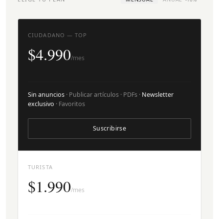
CIUDADANO — TOP
$4.990
/mes
Sin anuncios
· Publicar artículos · PDFs ·
Newsletter
exclusivo
· Favoritos
Suscribirse
TURISTA
$1.990
/mes