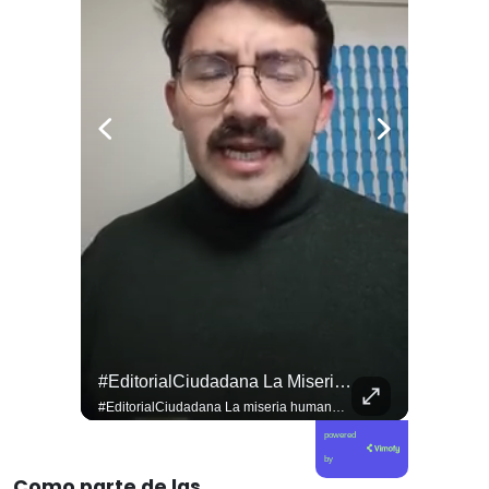
#EditorialCiudadana La Miseria Humana De La Derecha No Tiene Límites.
#EditorialCiudadana La miseria humana de la derecha no tiene límites. Senadores corruptos como Camila Flores y Alejandro Kusanovic buscan dejar en libertad a los criminales de la Revuelta Popular, entre los cuales se encuentra quien cegó a @fabiolacampillai_senadora. Ni un paso atrás frente a los delincuentes.
powered
by
Como parte de las