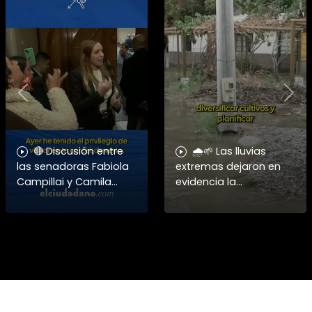
Previous
Nex
🔴 Discusión entre
🌧️🌱 Las lluvias
las senadoras Fabiola
extremas dejaron en
Campillai y Camila
evidencia la
Flores ➡️ Revisa esta y
vulnerabilidad del
otras noticias en
campo chileno.
www.elciudadano.com
Expertos advierten que
fortalecer a la
pequeña agricultura
será