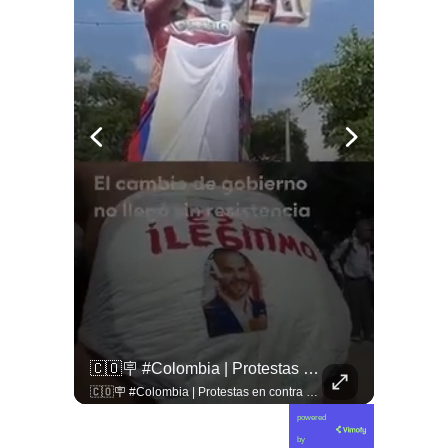
🚨 ¿Coordinaciones En La Sombra Para Blindar Una Candidatura Presidencial?
🇨🇴🪧 #Colombia | Protestas En Contra De La Toma De Posesión De Abelardo Son Lideradas Por Iván Cepeda
🚨 ¿Coordinaciones en la sombra para blindar una candidatura presidencial? Nuevos chats salpican a Andrés Chadwick. 🇨🇱⚖️ Mensajes incautados por la Fiscalía revelan que el exministro operó junto a Luis Hermosilla para preparar a testigos clave en la causa por coimas de LAN en 2009. Las conversaciones desmienten la versión de Chadwick sobre haberse enterado del caso por la prensa, exponiendo una estrategia judicial y comunicacional para evitar que el escándalo de información privilegiada y pagos indebidos afectara la carrera de Sebastián Piñera a La Moneda. 📲💣 🎥 Revisa el desglose completo de los chats y los detalles del reportaje en elciudadano.com 🔗 (Link en la biografía). ¿Qué impacto crees que tienen estas revelaciones en la trastienda del poder político? Te leemos en los comentarios. 💬👇🏼
🇨🇴🪧 #Colombia | Protestas en contra de la toma de posesión de Abelardo son lideradas por Iván Cepeda
powered
by