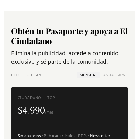
Obtén tu Pasaporte y apoya a El
Ciudadano
Elimina la publicidad, accede a contenido
exclusivo y sé parte de la comunidad.
ELIGE TU PLAN
MENSUAL
ANUAL
-10%
CIUDADANO — TOP
$4.990
/mes
Sin anuncios
· Publicar artículos · PDFs ·
Newsletter