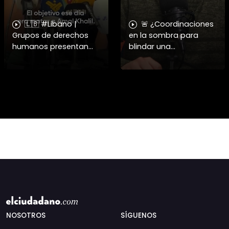
🇱🇧 #Libano |
🚨 ¿Coordinaciones
Grupos de derechos
en la sombra para
humanos presentan
blindar una
pruebas sobre el
candidatura
asesinato de la
presidencial? Nuevos
periodista libanesa
chats salpican a
Amal Khalil, asesinada
Andrés Chadwick. 🇨🇱
por Israel.
⚖️ Mensajes
incautados por la
NOSOTROS
SÍGUENOS