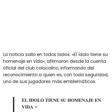
La noticia salió en todos lados: «El ídolo tiene su
homenaje en vida», afirmaron desde la cuenta
oficial del club colocolino, informando del
reconocimiento a quien es, con toda seguridad,
uno de sus jugadores más emblemáticos.
𝐄𝐋 𝐈́𝐃𝐎𝐋𝐎 𝐓𝐈𝐄𝐍𝐄 𝐒𝐔 𝐇𝐎𝐌𝐄𝐍𝐀𝐉𝐄 𝐄𝐍
𝐕𝐈𝐃𝐀 ⭐