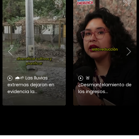
Previous
Nex
🌧️🌱 Las lluvias
🚨
extremas dejaron en
¿Desmantelamiento de
evidencia la
los ingresos
vulnerabilidad del
municipales o
campo chileno.
beneficio fiscal
Expertos advierten que
privilegiado? Bárbara
fortalecer a la
Navarrete analiza el
pequeña agricultura
impacto de la exención
será
de contribucione