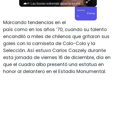
#EditorialCiudadana La miseria humana de la derecha no tiene límites. Senadores corruptos como Camila Flores y Alejandro Kusanovic buscan dejar en libertad a los criminales de la Revuelta Popular, entre los cuales se encuentra quien cegó a @fabiolacampillai_senadora. Ni un paso atrás frente a los delincuentes.
🌧️🌱 Las lluvias extremas dejaron en evidencia la vulnerabilidad del campo chileno. Expertos advierten que fortalecer a la pequeña agricultura será clave para proteger la producción de alimentos y enfrentar el cambio climático. 🚜🇨🇱 📲 Lee más en elciudadano.com y en tu #canalciudadano
Sabías alg
powered
by
Marcando tendencias en el
país como en los años ’70, cuando su talento
encandiló a miles de chilenos que gritaron sus
goles con la camiseta de Colo-Colo y la
Selección. Así estuvo Carlos Caszely durante
esta jornada de viernes 16 de diciembre, día en
que el cuadro albo presentó una estatua en
honor al delantero en el Estadio Monumental.