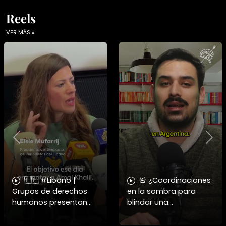
Reels
VER MÁS »
Previous
Nex
🇱🇧 #Libano |
🚨 ¿Coordinaciones
Grupos de derechos
en la sombra para
humanos presentan
blindar una
pruebas sobre el
candidatura
asesinato de la
presidencial? Nuevos