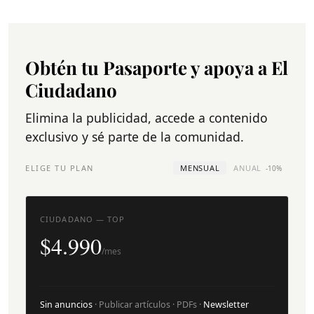
Obtén tu Pasaporte y apoya a El
Ciudadano
Elimina la publicidad, accede a contenido
exclusivo y sé parte de la comunidad.
ELIGE TU PLAN
MENSUAL
ANUAL
-10%
CIUDADANO — TOP
$4.990
/mes
Sin anuncios
· Publicar artículos · PDFs ·
Newsletter