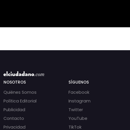
periodista libanesa
chats salpican a
Amal Khalil, asesinada
Andrés Chadwick. 🇨🇱
por Israel.
⚖️ Mensajes
incautados por la
NOSOTROS
SÍGUENOS
Quiénes Somos
Facebook
Política Editorial
Instagram
Publicidad
Twitter
Contacto
YouTube
Privacidad
TikTok