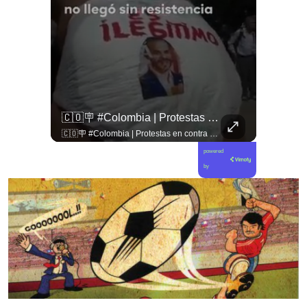
🚨 ¿Coordinaciones En La Sombra Para Blindar Una Candidatura Presidencial?
🇨🇴🪧 #Colombia | Protestas En Contra De La Toma De Posesión De Abelardo Son Lideradas Por Iván Cepeda
🚨 ¿Coordinaciones en la sombra para blindar una candidatura presidencial? Nuevos chats salpican a Andrés Chadwick. 🇨🇱⚖️ Mensajes incautados por la Fiscalía revelan que el exministro operó junto a Luis Hermosilla para preparar a testigos clave en la causa por coimas de LAN en 2009. Las conversaciones desmienten la versión de Chadwick sobre haberse enterado del caso por la prensa, exponiendo una estrategia judicial y comunicacional para evitar que el escándalo de información privilegiada y pagos indebidos afectara la carrera de Sebastián Piñera a La Moneda. 📲💣 🎥 Revisa el desglose completo de los chats y los detalles del reportaje en elciudadano.com 🔗 (Link en la biografía). ¿Qué impacto crees que tienen estas revelaciones en la trastienda del poder político? Te leemos en los comentarios. 💬👇🏼
🇨🇴🪧 #Colombia | Protestas en contra de la toma de posesión de Abelardo son lideradas por Iván Cepeda
powered
by