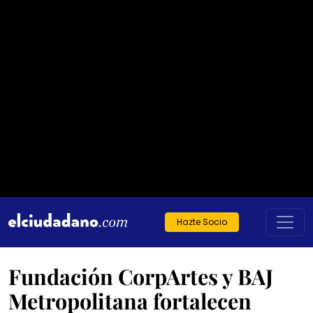
Hazte Socio
Fundación CorpArtes y BAJ
Metropolitana fortalecen