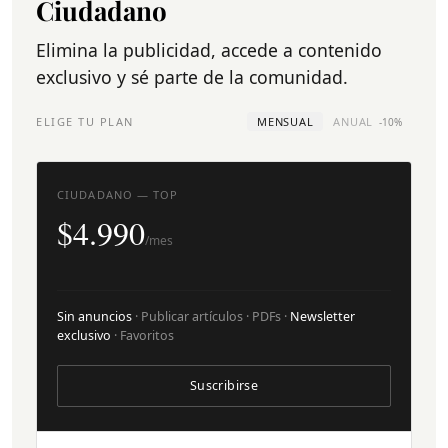
Ciudadano
Elimina la publicidad, accede a contenido
exclusivo y sé parte de la comunidad.
ELIGE TU PLAN
MENSUAL
ANUAL
-10%
CIUDADANO — TOP
$4.990
/mes
Sin anuncios
· Publicar artículos · PDFs ·
Newsletter
exclusivo
· Favoritos
Suscribirse