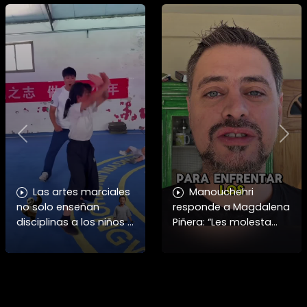
Previous
Nex
Las artes marciales
Manouchehri
no solo enseñan
responde a Magdalena
disciplinas a los niños y
Piñera: “Les molesta
niñas si no también ser
que toquemos a los
honorables #deporte
que se creían
felicidades maestro
intocables” El diputado
@shaoxi15
Daniel Manouchehri
(PS) respondió a lo