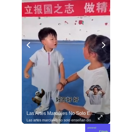
El Día De Ayer, Kaiser Y Su Partido Se Reunieron En La Sede De Villa Santa Elena, En Nuestra Comuna De Macul.
Las Artes Marciales No Solo Enseñan Disciplinas A Los Niños Y Niñas Si No También Ser Honorables #deporte Felicidades Maestro @shaoxi15
El día de ayer, Kaiser y su partido se reunieron en la sede de Villa Santa Elena, en nuestra comuna de Macul. Sin autorización, sin vínculo previo con el territorio y sin haber estado cuando las vecinas y vecinos los han necesitado. Llegaron con el descaro de quienes creen que, por tener poder político, pueden hacer y deshacer a su antojo en nuestras villas y barrios. Nuestros barrios no son el patio trasero de ningún partido político.
Las artes marciales no solo enseñan disciplinas a los niños y niñas si no también ser honorables #deporte felicidades maestro @shaoxi15
powered