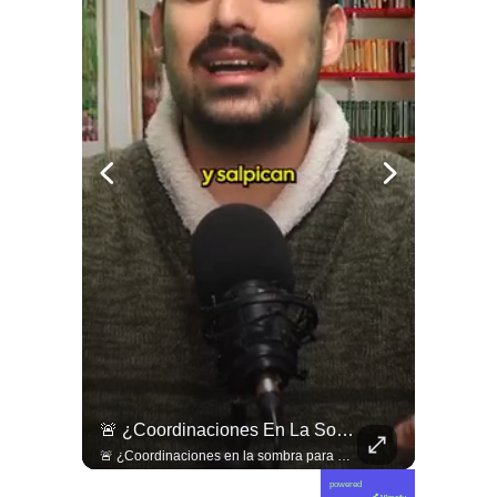
🇨🇴🪧 #Colombia | Protestas En Contra De La Toma De Posesión De Abelardo Son Lideradas Por Iván Cepeda
🚨 ¿Coordinaciones En La Sombra Para Blindar Una Candidatura Presidencial?
🇨🇴🪧 #Colombia | Protestas en contra de la toma de posesión de Abelardo son lideradas por Iván Cepeda
🚨 ¿Coordinaciones en la sombra para blindar una candidatura presidencial? Nuevos chats salpican a Andrés Chadwick. 🇨🇱⚖️ Mensajes incautados por la Fiscalía revelan que el exministro operó junto a Luis Hermosilla para preparar a testigos clave en la causa por coimas de LAN en 2009. Las conversaciones desmienten la versión de Chadwick sobre haberse enterado del caso por la prensa, exponiendo una estrategia judicial y comunicacional para evitar que el escándalo de información privilegiada y pagos indebidos afectara la carrera de Sebastián Piñera a La Moneda. 📲💣 🎥 Revisa el desglose completo de los chats y los detalles del reportaje en elciudadano.com 🔗 (Link en la biografía). ¿Qué impacto crees que tienen estas revelaciones en la trastienda del poder político? Te leemos en los comentarios. 💬👇🏼
powered