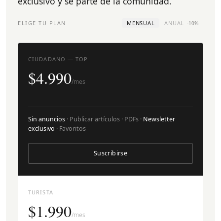
exclusivo y sé parte de la comunidad.
ELIGE TU PLAN
MENSUAL
ANUAL
-10%
CIUDADANO — TOP
$4.990
/mes
Sin anuncios
· Publicar artículos · PDFs ·
Newsletter
exclusivo
· Favoritos
Suscribirse
TURISTA
$1.990
/mes