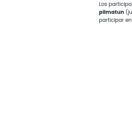
Los particip
pilmatun
(j
participar e