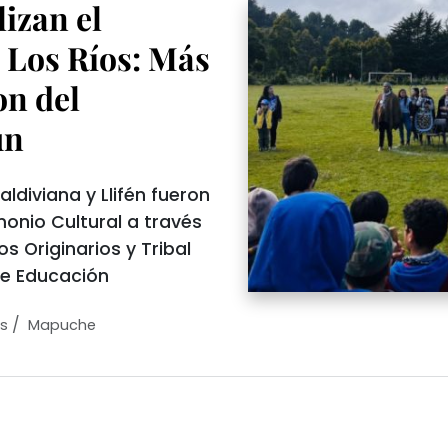
izan el
 Los Ríos: Más
on del
un
ldiviana y Llifén fueron
monio Cultural a través
s Originarios y Tribal
de Educación
/
os
Mapuche