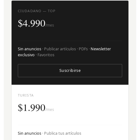
CIUDADANO — TOP
$4.990
/mes
Sin anuncios
· Publicar artículos · PDFs ·
Newsletter
exclusivo
· Favoritos
Suscribirse
TURISTA
$1.990
/mes
Sin anuncios
· Publica tus artículos