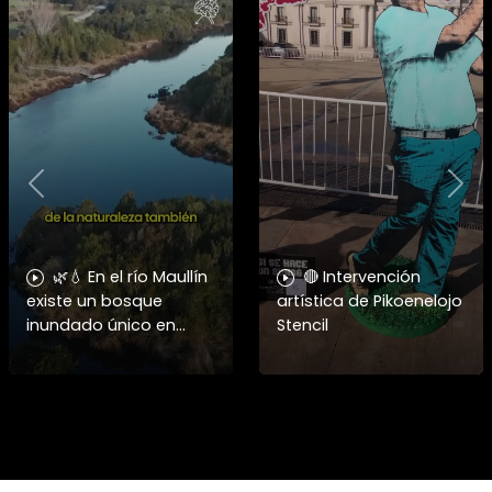
Previous
Nex
🌿💧 En el río Maullín
🔴 Intervención
existe un bosque
artística de Pikoenelojo
inundado único en
Stencil
Chile, hogar del huillín y
de cientos de especies.
Conoce la campaña
“Una Mano por el
Bosqu