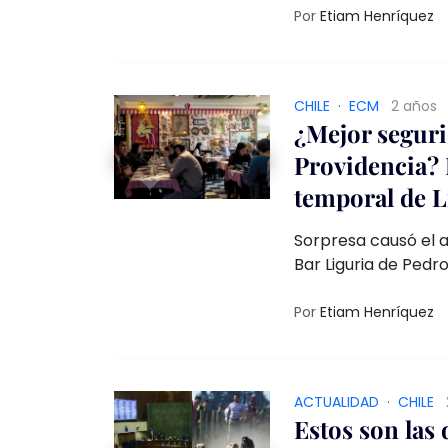
drásticas y un suma
Por
Etiam Henríquez
CHILE
·
ECM
2 años
¿Mejor seguri
Providencia? L
temporal de L
Sorpresa causó el 
Bar Liguria de Pedro
Por
Etiam Henríquez
ACTUALIDAD
·
CHILE
Estos son las