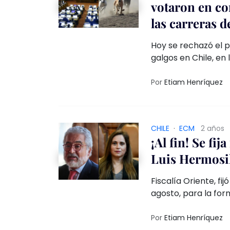
votaron en co
las carreras 
Hoy se rechazó el p
galgos en Chile, en
aprobaron y se aus
Por
Etiam Henríquez
CHILE
·
ECM
2 años
¡Al fin! Se fi
Luis Hermosil
Fiscalía Oriente, fi
agosto, para la for
Leonarda Villalobos
de activos.
Por
Etiam Henríquez