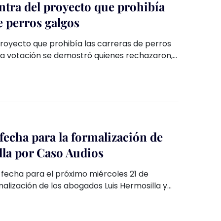
ntra del proyecto que prohibía
de perros galgos
royecto que prohibía las carreras de perros
 la votación se demostró quienes rechazaron,
entaron de votar.
ja fecha para la formalización de
la por Caso Audios
jó fecha para el próximo miércoles 21 de
malización de los abogados Luis Hermosilla y
, imputados por delitos de cohecho y lavado