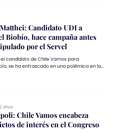
e Matthei: Candidato UDI a
l Biobío, hace campaña antes
ipulado por el Servel
X, el candidato de Chile Vamos para
bío, se ha enfrascado en una polémica en la
do publicidad política a través de redes
plazo legal para las campañas electorales.
2 años
poli: Chile Vamos encabeza
lictos de interés en el Congreso