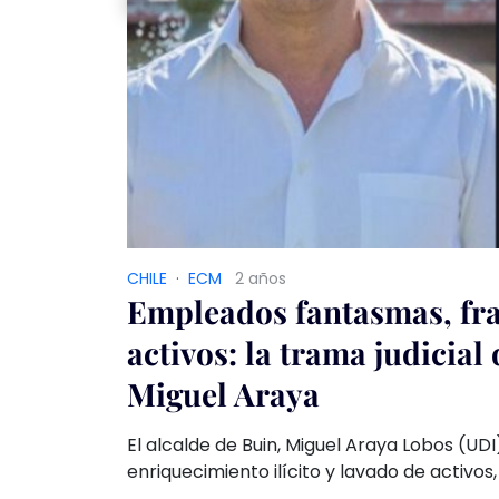
CHILE
·
ECM
2 años
Empleados fantasmas, fra
activos: la trama judicial
Miguel Araya
El alcalde de Buin, Miguel Araya Lobos (UDI
enriquecimiento ilícito y lavado de activos
tercer periodo al mando de la comuna. A p