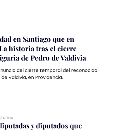
rio administrativo contra el funcionario.
dad en Santiago que en
a historia tras el cierre
iguria de Pedro de Valdivia
anuncio del cierre temporal del reconocido
 de Valdivia, en Providencia.
2 años
 diputadas y diputados que