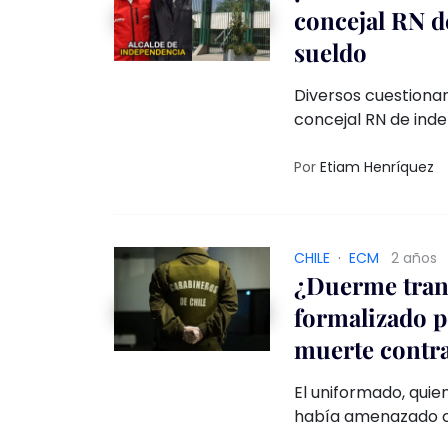
concejal RN d
sueldo
Diversos cuestiona
concejal RN de inde
se suma a la larga 
Renovación Naciona
Por
Etiam Henríquez
CHILE
·
ECM
2 años
¿Duerme tran
formalizado p
muerte contr
El uniformado, quie
había amenazado co
comisaría. Desde l