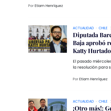
mostrado interés en reconsiderar la candi
Por
Etiam Henríquez
ACTUALIDAD
·
CHILE
Diputada Barc
Baja aprobó re
Katty Hurtado
El pasado miércole
la resolución para s
Caamaño, quien cumple una condena de 20
de su exmarido, quie
Por
Etiam Henríquez
parlamentarios que
republicanos Chiara
ACTUALIDAD
·
CHILE
¡Otro más!: G