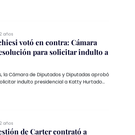
datura de Araya.
2 años
hiesi votó en contra: Cámara
solución para solicitar indulto a
s, la Cámara de Diputados y Diputadas aprobó
olicitar indulto presidencial a Katty Hurtado
 años por la muerte
n la agredía física y sexual. Entre los
 votaron en contra de la medida son los
 Barchiesi y Gonzalo De la Carrera.
2 años
estión de Carter contrató a