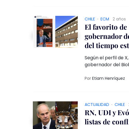
CHILE
·
ECM
2 años
El favorito d
gobernador de
del tiempo est
Según el perfil de 
gobernador del Bio
que ha estado pagan
sociales fuera del 
Por
Etiam Henríquez
ACTUALIDAD
·
CHILE
RN, UDI y Evó
listas de conf