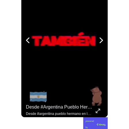
Jorge Lavandero A Sus 96 Años Hace Ejercicio De Memoria Que Debería Ser Enseñado En Todas Las Escuelas De #chile Para Frenar El Saqueo.
Desde #argentina Pueblo Hermano En La Lucha Contra El Sionismo @laneurona.
Jorge Lavandero a sus 96 años hace ejercicio de memoria que debería ser enseñado en todas las escuelas de #chile para frenar el saqueo. #cobre #cooper
Desde #argentina pueblo hermano en la lucha contra el sionismo @laneurona.rebelde y rebelde un compacto de la acción directa ciudadana #noticias
powered
by