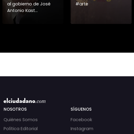
al gobierno de José
#arte
Antonio Kast
información detallada
sobre cambios
institucionales y
recortes en materia de
derechos humanos,
NOSOTROS
SÍGUENOS
Quiénes Somos
Facebook
Política Editorial
Instagram