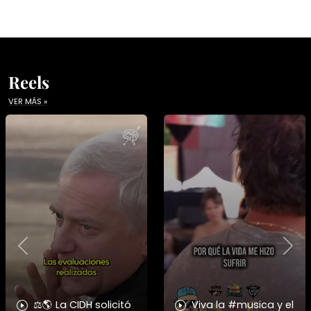
Reels
VER MÁS »
Previous
Nex
⚖️🌎 La CIDH solicitó
Viva la #musica y el