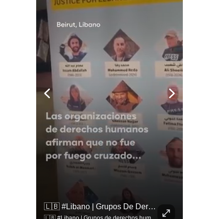
🚨 ¿Coordinaciones En La Sombra Para Blindar Una Candidatura Presidencial?
🇱🇧 #Libano | Grupos De Derechos Humanos Presentan Pruebas Sobre El Asesinato De La Periodista Libanesa Amal Khalil, Asesinada Por Israel.
🚨 ¿Coordinaciones en la sombra para blindar una candidatura presidencial? Nuevos chats salpican a Andrés Chadwick. 🇨🇱⚖️ Mensajes incautados por la Fiscalía revelan que el exministro operó junto a Luis Hermosilla para preparar a testigos clave en la causa por coimas de LAN en 2009. Las conversaciones desmienten la versión de Chadwick sobre haberse enterado del caso por la prensa, exponiendo una estrategia judicial y comunicacional para evitar que el escándalo de información privilegiada y pagos indebidos afectara la carrera de Sebastián Piñera a La Moneda. 📲💣 🎥 Revisa el desglose completo de los chats y los detalles del reportaje en elciudadano.com 🔗 (Link en la biografía). ¿Qué impacto crees que tienen estas revelaciones en la trastienda del poder político? Te leemos en los comentarios. 💬👇🏼
🇱🇧 #Libano | Grupos de derechos humanos presentan pruebas sobre el asesinato de la periodista libanesa Amal Khalil, asesinada por Israel.