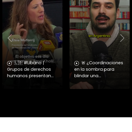
Previous
Nex
🇱🇧 #Libano |
🚨 ¿Coordinaciones
Grupos de derechos
en la sombra para
humanos presentan
blindar una
pruebas sobre el
candidatura
asesinato de la
presidencial? Nuevos
periodista libanesa
chats salpican a
Amal Khalil, asesinada
Andrés Chadwick. 🇨🇱
por Israel.
⚖️ Mensajes
incautados por la