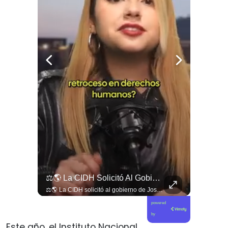
Viva La #musica Y El #arte Ripolito : La Vida De Me Hizo Sufrir
⚖️🌎 La CIDH Solicitó Al Gobierno De José Antonio Kast Información Detallada Sobre Cambios Institucionales Y Recortes En Materia De Derechos Humanos, Tras Una Audiencia...
Viva la #musica y el #arte ripolito : la vida de me hizo sufrir
⚖️🌎 La CIDH solicitó al gobierno de José Antonio Kast información detallada sobre cambios institucionales y recortes en materia de derechos humanos, tras una audiencia con organizaciones y representantes del Estado. 📄🇨🇱 👉 Descubre más en elciudadano.com y en Tu Canal Ciudadano
powered
by
Este año, el Instituto Nacional