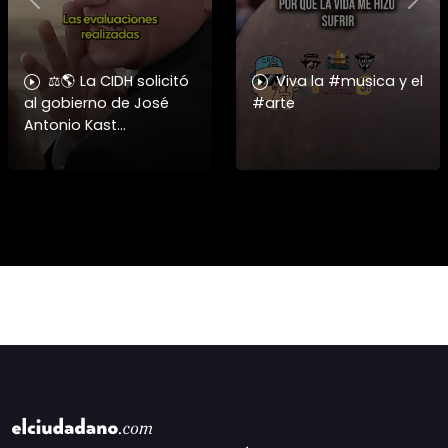
Previous
Nex
⚖️🌎 La CIDH solicitó
Viva la #musica y el
al gobierno de José
#arte
Antonio Kast
información detallada
sobre cambios
institucionales y
recortes en materia de
derechos humanos,