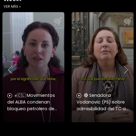
VER MÁS »
Previous
Nex
✊🇨🇱 Movimientos
🔴 Senadora
del ALBA condenan
Vodanovic (PS) sobre
bloqueo petrolero de
admisibilidad del TC a
EE.UU. a Cuba y
requerimientos por
defienden a Raúl
megarreforma
Castro 🏛️🇨🇺 ➡️ En la IV
Asamblea Continental