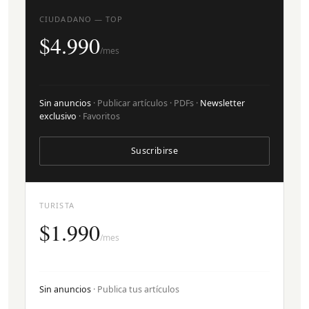
CIUDADANO — TOP
$4.990
/mes
Sin anuncios
· Publicar artículos · PDFs ·
Newsletter
exclusivo
· Favoritos
Suscribirse
TURISTA
$1.990
/mes
Sin anuncios
· Publica tus artículos