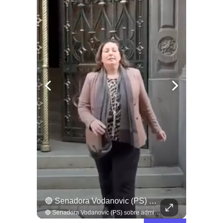
La Tierra No Se Vende, No Se Quema, No Se Desaloja La Protesta En Toda #argentina Contra La Injerencia Norteamericana Y Sionista Siendo Frenada Por...
🔴 Senadora Vodanovic (PS) Sobre Admisibilidad Del TC A Requerimientos Por Megarreforma
La tierra no se vende, no se quema, no se desaloja la protesta en toda #argentina contra la injerencia norteamericana y sionista siendo frenada por un pueblo movilizado y un Milei que se arrodilla #noticias
🔴 Senadora Vodanovic (PS) sobre admisibilidad del TC a requerimientos por megarreforma