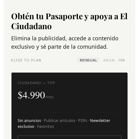
Obtén tu Pasaporte y apoya a El
Ciudadano
Elimina la publicidad, accede a contenido
exclusivo y sé parte de la comunidad.
ELIGE TU PLAN
MENSUAL
ANUAL
-10%
CIUDADANO — TOP
$4.990
/mes
Sin anuncios
· Publicar artículos · PDFs ·
Newsletter
exclusivo
· Favoritos