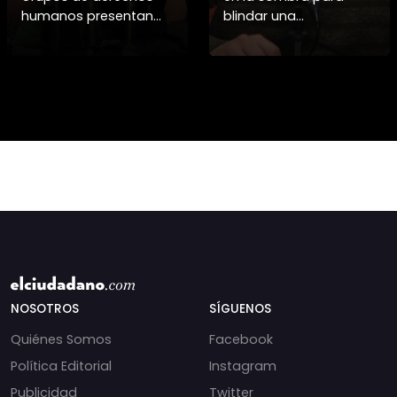
humanos presentan
blindar una
pruebas sobre el
candidatura
asesinato de la
presidencial? Nuevos
periodista libanesa
chats salpican a
Amal Khalil, asesinada
Andrés Chadwick. 🇨🇱
por Israel.
⚖️ Mensajes
incautados por la
NOSOTROS
SÍGUENOS
Quiénes Somos
Facebook
Política Editorial
Instagram
Publicidad
Twitter