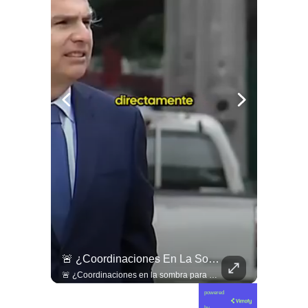
🇱🇧 #Libano | Grupos De Derechos Humanos Presentan Pruebas Sobre El Asesinato De La Periodista Libanesa Amal Khalil, Asesinada Por Israel.
🚨 ¿Coordinaciones En La Sombra Para Blindar Una Candidatura Presidencial?
🇱🇧 #Libano | Grupos de derechos humanos presentan pruebas sobre el asesinato de la periodista libanesa Amal Khalil, asesinada por Israel.
🚨 ¿Coordinaciones en la sombra para blindar una candidatura presidencial? Nuevos chats salpican a Andrés Chadwick. 🇨🇱⚖️ Mensajes incautados por la Fiscalía revelan que el exministro operó junto a Luis Hermosilla para preparar a testigos clave en la causa por coimas de LAN en 2009. Las conversaciones desmienten la versión de Chadwick sobre haberse enterado del caso por la prensa, exponiendo una estrategia judicial y comunicacional para evitar que el escándalo de información privilegiada y pagos indebidos afectara la carrera de Sebastián Piñera a La Moneda. 📲💣 🎥 Revisa el desglose completo de los chats y los detalles del reportaje en elciudadano.com 🔗 (Link en la biografía). ¿Qué impacto crees que tienen estas revelaciones en la trastienda del poder político? Te leemos en los comentarios. 💬👇🏼
powered
by