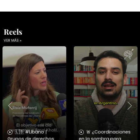
Reels
VER MÁS »
Previous
Nex
🇱🇧 #Libano |
🚨 ¿Coordinaciones
Grupos de derechos
en la sombra para