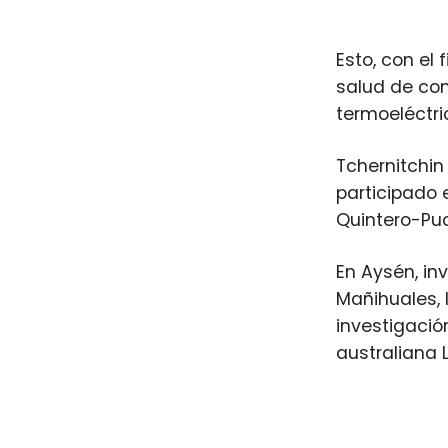
Esto, con el
salud de com
termoeléctri
Tchernitchin
participado 
Quintero-Pu
En Aysén, in
Mañihuales, 
investigació
australiana 