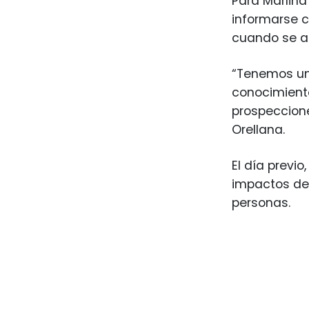
Para Marlina
informarse c
cuando se a
“Tenemos una
conocimiento
prospeccion
Orellana.
El día previ
impactos de 
personas.