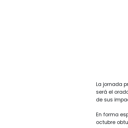
La jornada p
será el orado
de sus impac
En forma esp
octubre obtu