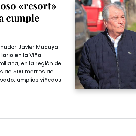
joso «resort»
a cumple
senador Javier Macaya
iario en la Viña
iliana, en la región de
ás de 500 metros de
asado, amplios viñedos