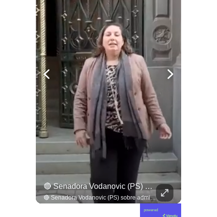
🔴 Joaquín Lavín, Abandona La Cárcel Sin Hacer Declaraciones
🔴 Senadora Vodanovic (PS) Sobre Admisibilidad Del TC A Requerimientos Por Megarreforma
🔴 Joaquín Lavín, abandona la cárcel sin hacer declaraciones
🔴 Senadora Vodanovic (PS) sobre admisibilidad del TC a requerimientos por megarreforma
powered