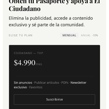
Obtén tu Pasaporte y apoya a El
Ciudadano
Elimina la publicidad, accede a contenido
exclusivo y sé parte de la comunidad.
ELIGE TU PLAN
MENSUAL
ANUAL
-10%
CIUDADANO — TOP
$4.990
/mes
Sin anuncios
· Publicar artículos · PDFs ·
Newsletter
exclusivo
· Favoritos
Suscribirse