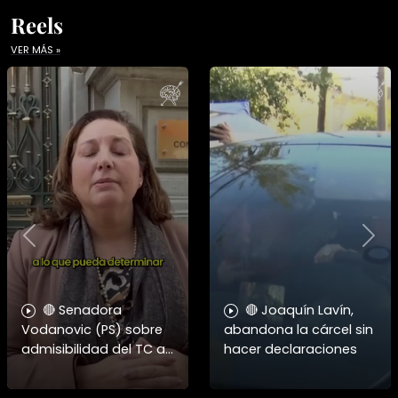
Reels
VER MÁS »
Previous
Nex
🔴 Senadora
🔴 Joaquín Lavín,
Vodanovic (PS) sobre
abandona la cárcel sin
admisibilidad del TC a
hacer declaraciones
requerimientos por
megarreforma