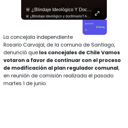
✊🇨🇱 Movimientos Del ALBA Condenan Bloqueo Petrolero De EE.
🚨 ¿Blindaje Ideológico Y Doctrinario?
✊🇨🇱 Movimientos del ALBA condenan bloqueo petrolero de EE.UU. a Cuba y defienden a Raúl Castro 🏛️🇨🇺 ➡️ En la IV Asamblea Continental del ALBA en La Habana, delegados internacionales denunciaron los graves impactos del bloqueo energético sobre los hospitales cubanos. Además, rechazaron las acusaciones de EE.UU. contra el expresidente Raúl Castro, calificándolas de persecución política que amenaza la soberanía regional. 🗣️📋 Revisa esta y otras noticias en www.elciudadano.com
🚨 ¿Blindaje ideológico y doctrinario? Andrés Giordano cuestiona la alineación de la derecha con Claudio Crespo. 🇨🇱🛡️ En esta edición de Gobierno de Emergencia, conversamos con el diputado y dirigente Andrés Giordano sobre la lectura política tras la resolución judicial del caso Gustavo Gatica. Giordano denuncia el constante respaldo e instrumentalización política que los sectores de derecha han hecho de la figura de Crespo, transformando un hecho de violencia institucional en un trofeo ideológico. Asimismo, advierte sobre la peligrosa inclinación doctrinaria y política dentro de las fuerzas de orden, cuestionando cómo el discurso de la mano dura desprotege a la ciudadanía y erosiona la neutralidad que debiese garantizar Carabineros en una democracia. 🎙️🏛️ 🎥 ¡Un debate urgente sobre el rol de las policías, los sesgos en la política chilena y la defensa de la democracia! Sigue la entrevista completa en nuestro canal de YouTube. 🔗 Ve al enlace en nuestra biografía, suscríbete para sumarte a la comunidad y déjanos tu postura en los comentarios: ¿crees que existe un sesgo político en el respaldo a las actuaciones policiales? 💬👇🏼
powered
by
La concejala independiente
Rosario Carvajal, de la comuna de Santiago,
denunció que
los concejales de Chile Vamos
votaron a favor de continuar con el proceso
de modificación al plan regulador comunal
,
en reunión de comisión realizada el pasado
martes 1 de junio.