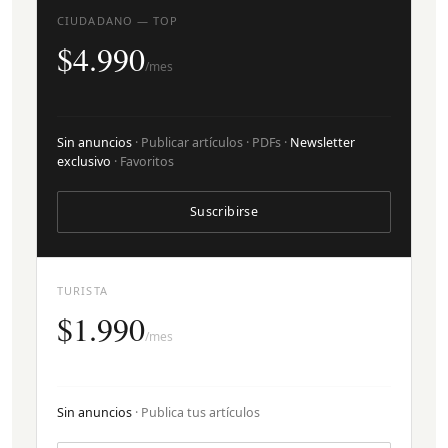
CIUDADANO — TOP
$4.990
/mes
Sin anuncios
· Publicar artículos · PDFs ·
Newsletter
exclusivo
· Favoritos
Suscribirse
TURISTA
$1.990
/mes
Sin anuncios
· Publica tus artículos