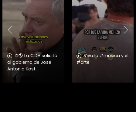
Previous
Nex
⚖️🌎 La CIDH solicitó
Viva la #musica y el
al gobierno de José
#arte
Antonio Kast
información detallada
sobre cambios
institucionales y
recortes en materia de
derechos humanos,