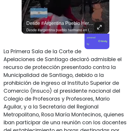
Jorge Lavandero A Sus 96 Años Hace Ejercicio De Memoria Que Debería Ser Enseñado En Todas Las Escuelas De #chile Para Frenar El Saqueo.
Desde #argentina Pueblo Hermano En La Lucha Contra El Sionismo @laneurona.
Jorge Lavandero a sus 96 años hace ejercicio de memoria que debería ser enseñado en todas las escuelas de #chile para frenar el saqueo. #cobre #cooper
Desde #argentina pueblo hermano en la lucha contra el sionismo @laneurona.rebelde y rebelde un compacto de la acción directa ciudadana #noticias
powered
by
La Primera Sala de la Corte de
Apelaciones de Santiago declaró admisible el
recurso de protección presentado contra la
Municipalidad de Santiago, debido a la
prohibición de ingreso al Instituto Superior de
Comercio (Insuco) al presidente nacional del
Colegio de Profesoras y Profesores, Mario
Aguilar, y a la Secretaria del Regional
Metropolitano, Rosa María Montecinos, quienes
iban participar de una reunión con los docentes
del establecimiento en horas destinadas por