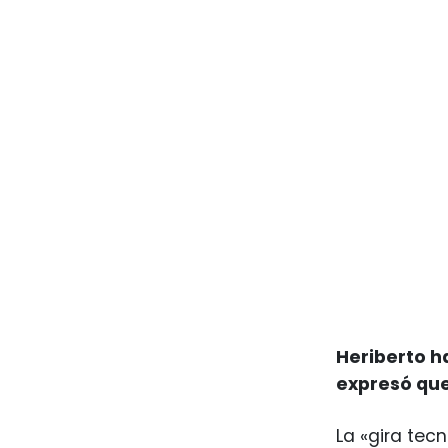
Heriberto h
expresó que
La «gira tec