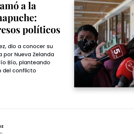
amó a la
mapuche:
resos políticos
ez, dio a conocer su
ra por Nueva Zelanda
Bío Bío, planteando
 del conflicto
ez
pm