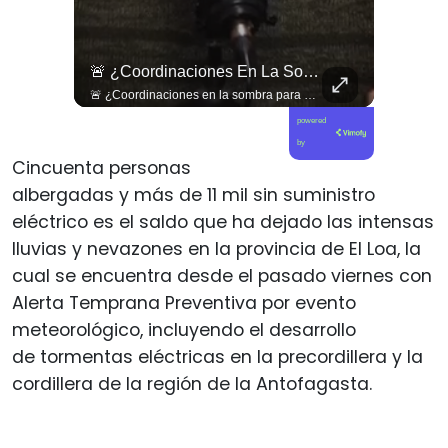
🇨🇴🪧 #Colombia | Protestas En Contra De La Toma De Posesión De Abelardo Son Lideradas Por Iván Cepeda
🚨 ¿Coordinaciones En La Sombra Para Blindar Una Candidatura Presidencial?
🇨🇴🪧 #Colombia | Protestas en contra de la toma de posesión de Abelardo son lideradas por Iván Cepeda
🚨 ¿Coordinaciones en la sombra para blindar una candidatura presidencial? Nuevos chats salpican a Andrés Chadwick. 🇨🇱⚖️ Mensajes incautados por la Fiscalía revelan que el exministro operó junto a Luis Hermosilla para preparar a testigos clave en la causa por coimas de LAN en 2009. Las conversaciones desmienten la versión de Chadwick sobre haberse enterado del caso por la prensa, exponiendo una estrategia judicial y comunicacional para evitar que el escándalo de información privilegiada y pagos indebidos afectara la carrera de Sebastián Piñera a La Moneda. 📲💣 🎥 Revisa el desglose completo de los chats y los detalles del reportaje en elciudadano.com 🔗 (Link en la biografía). ¿Qué impacto crees que tienen estas revelaciones en la trastienda del poder político? Te leemos en los comentarios. 💬👇🏼
powered
by
Cincuenta personas
albergadas y más de 11 mil sin suministro
eléctrico es el saldo que ha dejado las intensas
lluvias y nevazones en la provincia de El Loa, la
cual se encuentra desde el pasado viernes con
Alerta Temprana Preventiva por evento
meteorológico, incluyendo el desarrollo
de tormentas eléctricas en la precordillera y la
cordillera de la región de la Antofagasta.