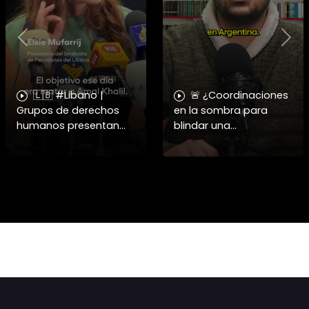
Previous
Nex
🇱🇧 #Libano |
🚨 ¿Coordinaciones
Grupos de derechos
en la sombra para
humanos presentan
blindar una
pruebas sobre el
candidatura
asesinato de la
presidencial? Nuevos
periodista libanesa
chats salpican a
Amal Khalil, asesinada
Andrés Chadwick. 🇨🇱
por Israel.
⚖️ Mensajes
incautados por la