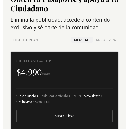
Ciudadano
Elimina la publicidad, accede a contenido
exclusivo y sé parte de la comunidad.
ELIGE TU PLAN
MENSUAL
ANUAL
-10%
CIUDADANO — TOP
$4.990
/mes
Sin anuncios
· Publicar artículos · PDFs ·
Newsletter
exclusivo
· Favoritos
Suscribirse